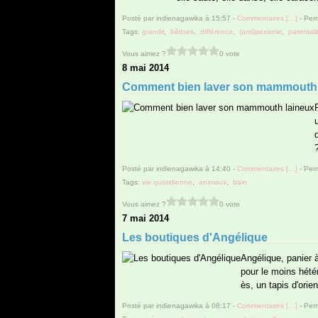
Posté par indienagawika à 15:57 -
Commentaires [
…
]
- Perm
Tags:
grandir
,
bêtises
,
différence
,
(anti)sexisme
,
parentali
Vous aimez ?
0 vote
8 mai 2014
Comment bien laver son mammouth 
Posté par indienagawika à 14:40 -
Commentaires [
…
]
- Perm
Tags:
vie quotidienne
,
animaux
,
bain
Vous aimez ?
0 vote
7 mai 2014
Les boutiques d'Angélique
Angélique, panier à
pour le moins hétér
ès, un tapis d'orie
Posté par indienagawika à 08:17 -
Commentaires [
…
]
- Perm