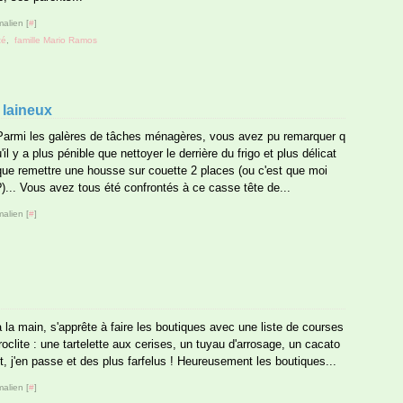
alien [
#
]
té
,
famille Mario Ramos
laineux
Parmi les galères de tâches ménagères, vous avez pu remarquer q
u'il y a plus pénible que nettoyer le derrière du frigo et plus délicat
que remettre une housse sur couette 2 places (ou c'est que moi
?)... Vous avez tous été confrontés à ce casse tête de...
alien [
#
]
 la main, s'apprête à faire les boutiques avec une liste de courses
oclite : une tartelette aux cerises, un tuyau d'arrosage, un cacato
nt, j'en passe et des plus farfelus ! Heureusement les boutiques...
alien [
#
]