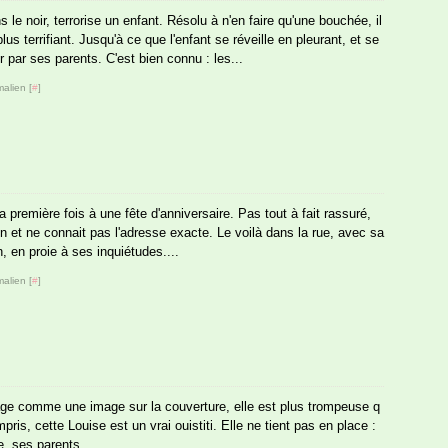
le noir, terrorise un enfant. Résolu à n'en faire qu'une bouchée, il
us terrifiant. Jusqu'à ce que l'enfant se réveille en pleurant, et se
r par ses parents. C'est bien connu : les...
alien [
#
]
a première fois à une fête d'anniversaire. Pas tout à fait rassuré,
tion et ne connait pas l'adresse exacte. Le voilà dans la rue, avec sa
en proie à ses inquiétudes....
alien [
#
]
age comme une image sur la couverture, elle est plus trompeuse q
mpris, cette Louise est un vrai ouistiti. Elle ne tient pas en place :
e, ses parents...