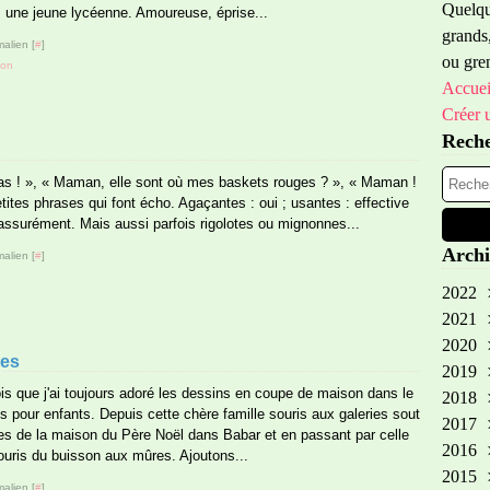
Quelque
, une jeune lycéenne. Amoureuse, éprise...
grands,
alien [
#
]
ou gren
ion
Accuei
Créer 
Rech
as ! », « Maman, elle sont où mes baskets rouges ? », « Maman !
petites phrases qui font écho. Agaçantes : oui ; usantes : effective
assurément. Mais aussi parfois rigolotes ou mignonnes...
Archi
alien [
#
]
2022
2021
Oct
2020
Sep
ges
2019
Aoû
Oct
is que j'ai toujours adoré les dessins en coupe de maison dans le
2018
Avr
Fév
No
es pour enfants. Depuis cette chère famille souris aux galeries sout
2017
Aoû
No
nes de la maison du Père Noël dans Babar et en passant par celle
2016
Avr
Oct
Dé
ouris du buisson aux mûres. Ajoutons...
2015
Mar
Aoû
No
Dé
alien [
#
]