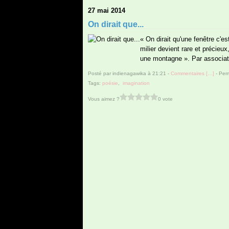
27 mai 2014
On dirait que...
« On dirait qu'une fenêtre c'es
milier devient rare et précieu
une montagne ». Par associati
Posté par indienagawika à 21:21 -
Commentaires [
…
]
- Perm
Tags:
poésie
,
imagination
Vous aimez ?
0 vote