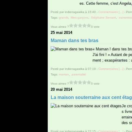
es. Cette femme, c'est Angela
Posté par indienagawika à 15:40 -
Commentaires [
…
]
- Perm
Tags:
grandir
,
filles-garçons
,
Stéphane Servant
,
transmiss
Vous aimez ?
0 vote
25 mai 2014
Maman dans tes bras
« Maman ! dans tes br
J'ai fini ! » Autant de 
ment ; exaspérantes : 
Posté par indienagawika à 07:19 -
Commentaires [
…
]
- Perm
Tags:
maman
,
parentalité
Vous aimez ?
0 vote
20 mai 2014
La maison souterraine aux cent éta
Je cro
s livr
errai
des s
Posté par indienagawika à 22:15 -
Commentaires [
…
]
- Perm