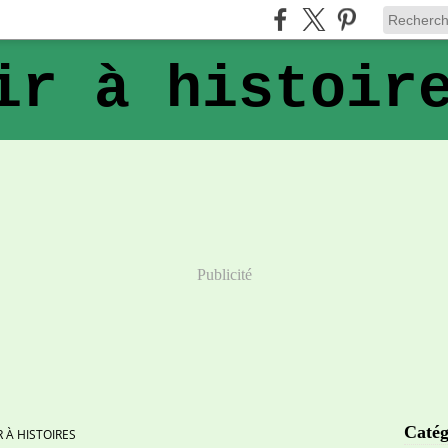
ir à histoir
Publicité
Catég
R À HISTOIRES