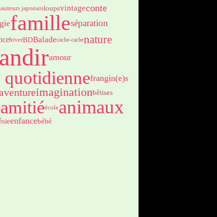
conte
vintage
n
loups
auteurs japonais
famille
séparation
gie
nature
Balade
ence
BD
hiver
cache-cache
andir
amour
e quotidienne
frangin(e)s
imagination
aventure
bêtises
animaux
amitié
s
école
enfance
ésie
bébé