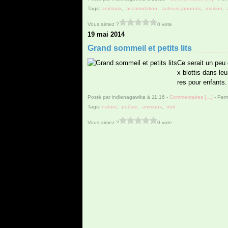
Tags:
animaux
,
accumulation
,
auteurs japonais
,
maison
,
Vous aimez ?
0 vote
19 mai 2014
Grand sommeil et petits lits
Ce serait un peu
x blottis dans leu
res pour enfants. 
Posté par indienagawika à 11:16 -
Commentaires [
…
]
- Perm
Tags:
nature
,
poésie
,
animaux
,
nuit
Vous aimez ?
0 vote