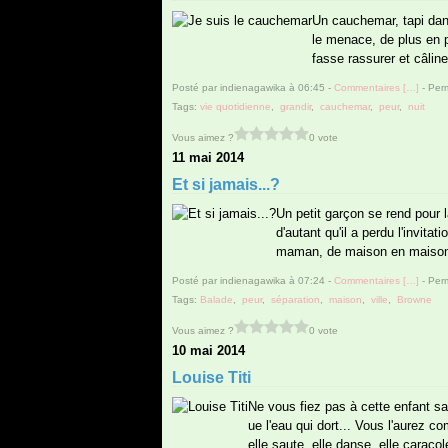
Un cauchemar, tapi dans 
le menace, de plus en pl
fasse rassurer et câline
Posté par indienagawika à 06:45 -
Commentaires [
…
]
- Perm
Tags:
vie quotidienne
,
grandir
,
cauchemar
,
peur
,
nuit
Vous aimez ?
0 vote
11 mai 2014
Et si jamais...?
Un petit garçon se rend pour l
d'autant qu'il a perdu l'invita
maman, de maison en maison, 
Posté par indienagawika à 07:24 -
Commentaires [
…
]
- Perm
Tags:
Balade
,
peur
,
séparation
,
maison
,
ville
,
Browne
Vous aimez ?
0 vote
10 mai 2014
Louise Titi
Ne vous fiez pas à cette enfant s
ue l'eau qui dort... Vous l'aurez co
elle saute, elle danse, elle caracol