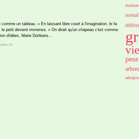
mama
nostal
t comme un tableau. » En laissant libre court à l'imagination, le fa
différ
x, le petit devient immense. « On dirait qu'un chapeau c'est comme
gr
on d'idées, Marie Dorléans...
alien [
#
]
vi
peur
arbre
po
ados