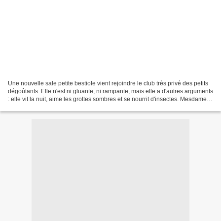
Une nouvelle sale petite bestiole vient rejoindre le club très privé des petits
dégoûtants. Elle n'est ni gluante, ni rampante, mais elle a d'autres arguments
: elle vit la nuit, aime les grottes sombres et se nourrit d'insectes. Mesdames
et messieurs,...