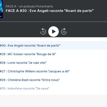
FACE A - un podcast Purecharts
FACE A #30 : Eve Angeli raconte "Avant de partir"
#30 : Eve Angeli raconte "Avant de partir"
#29 : MC Solaar raconte "Bouge de là"
28 : Lorie raconte "Je vais vite"
#27 : Christophe Willem raconte "Jacques a dit"
#26 : Chimène Badi raconte "Entre nous"
#25 : Indochine raconte "3e sexe"
#24 : Zaho raconte "C'est chelou"
#23 : Patrick Bruel raconte "Au café des délices"