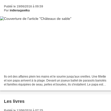
Publié le 19/06/2016 à 09:59
Par
indienagawika
Ils ont des affaires plein les mains et le sourire jusqu'aux oreilles. Une fillette
et son papa arrivent à la plage. Devant un joyeux ballet de parasols bariolés
et familles équipées de seau, pelles et bouées, ils s'installent. Le papa est
assis dans...
Les livres
Publié le 12/06/2016 à 07:25