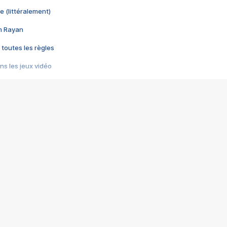
e (littéralement)
im Rayan
 toutes les règles
s les jeux vidéo
us choquant de Rockstar ? - Le scandale BULLY
e plus moche de Steam
du RÊVE tourne au CAUCHEMAR
pendant 8 heures
it… à tort
umiliés par un jeu vidéo
ire - Final Fantasy 8
ti un empire - Age of Empires