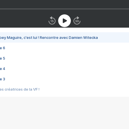
bey Maguire, c'est lui ! Rencontre avec Damien Witecka
e 6
e 5
e 4
e 3
s créatrices de la VF !
e 2
e 1
e Mektoub My Love arrive enfin ! Rencontre avec Shaïn Boumedine et Sal