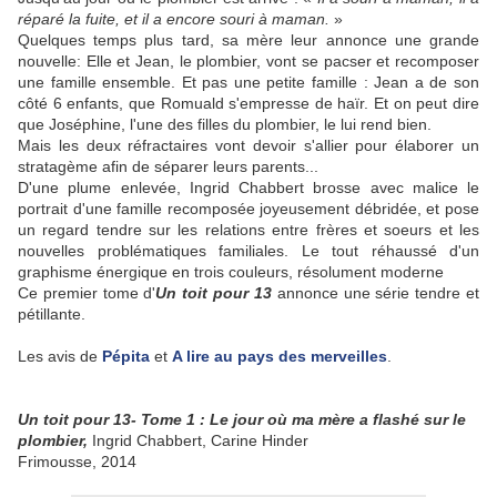
réparé la fuite, et il a encore souri à maman.
»
Quelques temps plus tard, sa mère leur annonce une grande
nouvelle: Elle et Jean, le plombier, vont se pacser et recomposer
une famille ensemble. Et pas une petite famille : Jean a de son
côté 6 enfants, que Romuald s'empresse de haïr. Et on peut dire
que Joséphine, l'une des filles du plombier, le lui rend bien.
Mais les deux réfractaires vont devoir s'allier pour élaborer un
stratagème afin de séparer leurs parents...
D'une plume enlevée, Ingrid Chabbert brosse avec malice le
portrait d'une famille recomposée joyeusement débridée, et pose
un regard tendre sur les relations entre frères et soeurs et les
nouvelles problématiques familiales. Le tout réhaussé d'un
graphisme énergique en trois couleurs, résolument moderne
Ce premier tome d'
Un toit pour 13
annonce une série tendre et
pétillante.
Les avis de
Pépita
et
A lire au pays des merveilles
.
Un toit pour 13- Tome 1 : Le jour où ma mère a flashé sur le
plombier,
Ingrid Chabbert, Carine Hinder
Frimousse, 2014