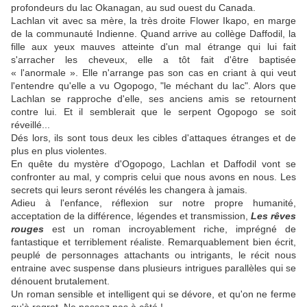
profondeurs du lac Okanagan, au sud ouest du Canada.
Lachlan vit avec sa mère, la très droite Flower Ikapo, en marge
de la communauté Indienne. Quand arrive au collège Daffodil, la
fille aux yeux mauves atteinte d'un mal étrange qui lui fait
s'arracher les cheveux, elle a tôt fait d'être baptisée
« l'anormale ». Elle n'arrange pas son cas en criant à qui veut
l'entendre qu'elle a vu Ogopogo, "le méchant du lac". Alors que
Lachlan se rapproche d'elle, ses anciens amis se retournent
contre lui. Et il semblerait que le serpent Ogopogo se soit
réveillé...
Dés lors, ils sont tous deux les cibles d'attaques étranges et de
plus en plus violentes.
En quête du mystère d'Ogopogo, Lachlan et Daffodil vont se
confronter au mal, y compris celui que nous avons en nous. Les
secrets qui leurs seront révélés les changera à jamais.
Adieu à l'enfance, réflexion sur notre propre humanité,
acceptation de la différence, légendes et transmission,
Les rêves
rouges
est un roman incroyablement riche, imprégné de
fantastique et terriblement réaliste. Remarquablement bien écrit,
peuplé de personnages attachants ou intrigants, le récit nous
entraine avec suspense dans plusieurs intrigues parallèles qui se
dénouent brutalement.
Un roman sensible et intelligent qui se dévore, et qu'on ne ferme