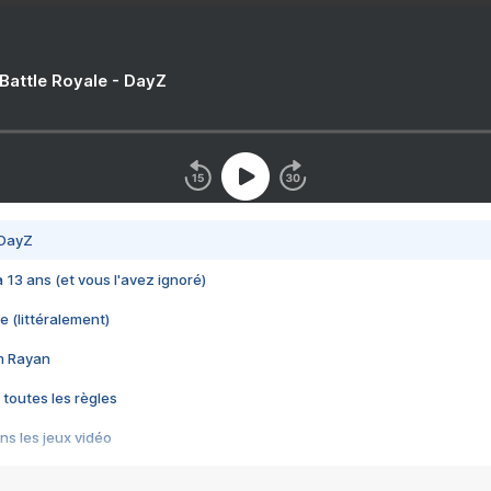
 Battle Royale - DayZ
 DayZ
 a 13 ans (et vous l'avez ignoré)
e (littéralement)
im Rayan
 toutes les règles
s les jeux vidéo
us choquant de Rockstar ? - Le scandale BULLY