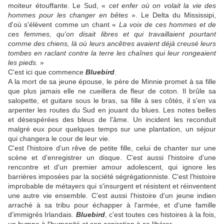
moiteur étouffante. Le Sud, «
cet enfer où on volait la vie des
hommes pour les changer en bêtes
». Le Delta du Mississipi,
d'où s'élèvent comme un chant «
La voix de ces hommes et de
ces femmes, qu'on disait libres et qui travaillaient pourtant
comme des chiens, là où leurs ancêtres avaient déjà creusé leurs
tombes en raclant contre la terre les chaînes qui leur rongeaient
les pieds.
»
C'est ici que commence
Bluebird
.
A la mort de sa jeune épouse, le père de Minnie promet à sa fille
que plus jamais elle ne cueillera de fleur de coton. Il brûle sa
salopette, et guitare sous le bras, sa fille à ses côtés, il s'en va
arpenter les routes du Sud en jouant du blues. Les notes belles
et désespérées des bleus de l'âme. Un incident les reconduit
malgré eux pour quelques temps sur une plantation, un séjour
qui changera le cour de leur vie.
C'est l'histoire d'un rêve de petite fille, celui de chanter sur une
scène et d'enregistrer un disque. C'est aussi l'histoire d'une
rencontre et d'un premier amour adolescent, qui ignore les
barrières imposées par la société ségrégationniste. C'est l'histoire
improbable de métayers qui s'insurgent et résistent et réinventent
une autre vie ensemble. C'est aussi l'histoire d'un jeune indien
arraché à sa tribu pour échapper à l'armée, et d'une famille
d'immigrés Irlandais.
Bluebird
, c'est toutes ces histoires à la fois,