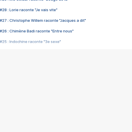
28 : Lorie raconte "Je vais vite"
#27 : Christophe Willem raconte "Jacques a dit"
#26 : Chimène Badi raconte "Entre nous"
#25 : Indochine raconte "3e sexe"
#24 : Zaho raconte "C'est chelou"
#23 : Patrick Bruel raconte "Au café des délices"
#22 : Kyo raconte "Le chemin"
#21 : Nolwenn Leroy raconte "Cassé"
#20 : Patrick Hernandez raconte "Born to be alive"
#19 : Lorie raconte "Près de moi"
#18 : Michael Jones raconte "A nos actes manqués" (avec Jean-Jacque
#17 : Khaled raconte "Aïcha"