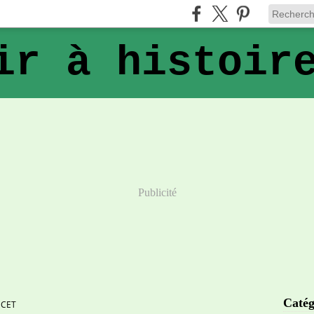
ir à histoir
Publicité
Catég
UCET