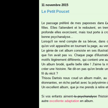
11 novembre 2015
Le Petit Poucet
Le passage préféré de mes papooses dans
L
filles. Elles l'attendent et le redoutent, en t
profonde elles exorcisent, mais tout porte à cr
bonne psychanalyse...
Lorsqu'il se rend compte de sa bévue, dans 
qu'on voit apparaître en tournant la page, au vers
Le génie de cet album consiste en ses illustrat
que l'on avait pas vu. Chaque page d'illustr
motifs légèrement différents, qui content une aut
Un album brodé, quelle belle idée ! J'aime la mé
créer une histoire. Ne dit-on pas qu'on brode un
fil du récit ?
Thisou Dartois nous coud un album malin, au tex
étonnantes, en écho parfait avec la polysémie 
Un excellent album, que je me prends à relire et 
Si vos enfants aiment
la psychanalyse
l'histoi
autre
excellente adaptation
en album.