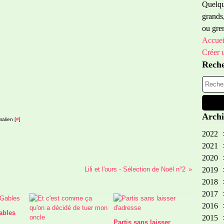
Quelque
grands,
ou gren
Accuei
Créer 
Rech
Archi
alien [
#
]
2022
2021
Oct
2020
Sep
Lili et l'ours - Sélection de Noël n°2
2019
Aoû
Oct
2018
Avr
Fév
No
2017
Aoû
No
2016
Avr
Oct
Dé
ables
2015
Mar
Aoû
No
Dé
Partis sans laisser