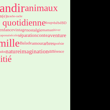
andir
animaux
n(e)s
cache-cache
e quotidienne
bébé
BD
loups
enfance
nostalgie
vintage
maman
hiver
aventure
séparation
conte
japonais
école
mille
arbres
Balade
amour
poésie
nature
imagination
différence
ados
itié