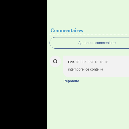
Commentaires
Ajouter un commentaire
O
Ode 30
08/03/2016 16:18
intemporel ce conte :-)
Répondre