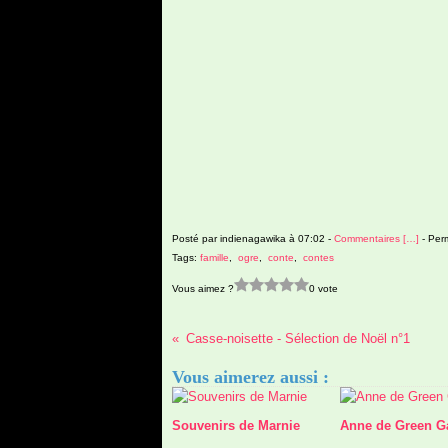
Posté par indienagawika à 07:02 -
Commentaires [
…
]
- Perm
Tags:
famille
,
ogre
,
conte
,
contes
Vous aimez ?
0 vote
Casse-noisette - Sélection de Noël n°1
Vous aimerez aussi :
Souvenirs de Marnie
Anne de Green G