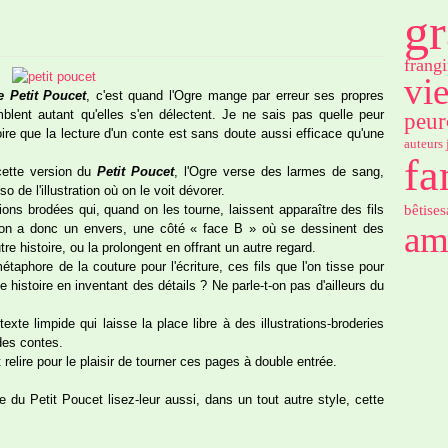
gr
frangi
vi
e Petit Poucet
, c'est quand l'Ogre mange par erreur ses propres
remblent autant qu'elles s'en délectent. Je ne sais pas quelle peur
peur
oire que la lecture d'un conte est sans doute aussi efficace qu'une
auteurs 
fa
cette version du
Petit Poucet
, l'Ogre verse des larmes de sang,
o de l'illustration où on le voit dévorer.
bêtises
ions brodées qui, quand on les tourne, laissent apparaître des fils
am
ation a donc un envers, une côté « face B » où se dessinent des
re histoire, ou la prolongent en offrant un autre regard.
taphore de la couture pour l'écriture, ces fils que l'on tisse pour
e histoire en inventant des détails ? Ne parle-t-on pas d'ailleurs du
te limpide qui laisse la place libre à des illustrations-broderies
des contes.
relire pour le plaisir de tourner ces pages à double entrée.
re du Petit Poucet lisez-leur aussi, dans un tout autre style, cette