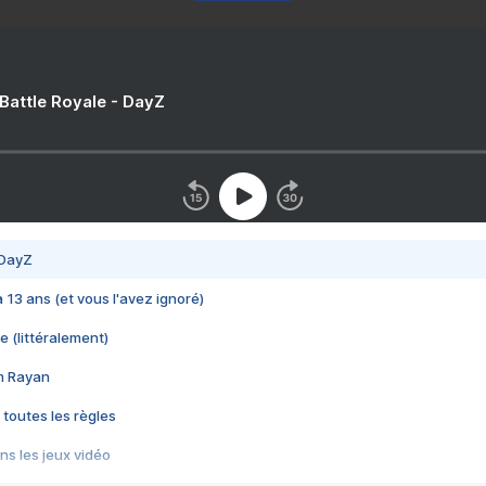
 Battle Royale - DayZ
 DayZ
 a 13 ans (et vous l'avez ignoré)
e (littéralement)
im Rayan
 toutes les règles
s les jeux vidéo