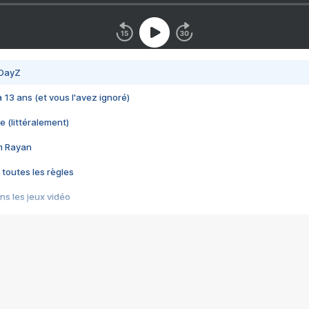
 DayZ
 a 13 ans (et vous l'avez ignoré)
e (littéralement)
im Rayan
 toutes les règles
s les jeux vidéo
us choquant de Rockstar ? - Le scandale BULLY
e plus moche de Steam
du RÊVE tourne au CAUCHEMAR
pendant 8 heures