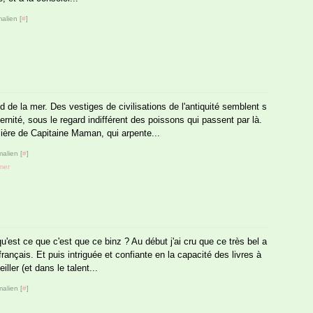
alien [
#
]
 de la mer. Des vestiges de civilisations de l'antiquité semblent s
ternité, sous le regard indifférent des poissons qui passent par là.
ière de Capitaine Maman, qui arpente...
alien [
#
]
mer
est ce que c'est que ce binz ? Au début j'ai cru que ce très bel a
français. Et puis intriguée et confiante en la capacité des livres à
ler (et dans le talent...
alien [
#
]