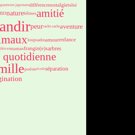
nostalgie
ge
différence
bébé
auteurs japonais
amitié
nature
BD
bêtises
andir
peur
aventure
cache-cache
imaux
enfance
amour
loups
ados
frangin(e)s
arbres
e
maman
hiver
e quotidienne
mille
séparation
poésie
école
ination