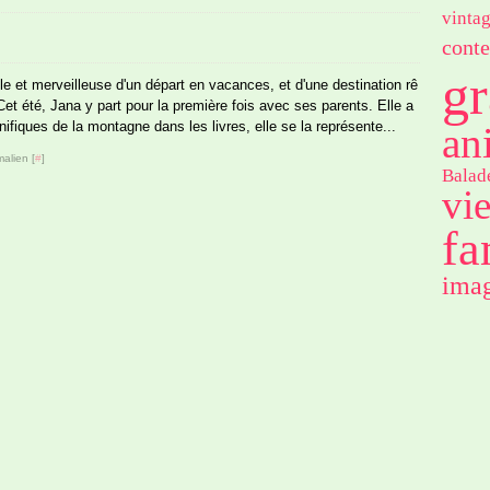
vinta
conte
gr
mple et merveilleuse d'un départ en vacances, et d'une destination rê
et été, Jana y part pour la première fois avec ses parents. Elle a
fiques de la montagne dans les livres, elle se la représente...
an
alien [
#
]
Balad
vi
fa
imag