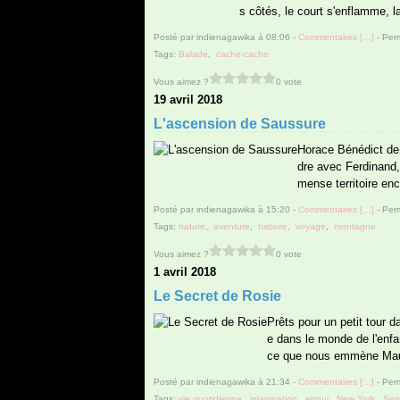
s côtés, le court s'enflamme, la
Posté par indienagawika à 08:06 -
Commentaires [
…
]
- Perm
Tags:
Balade
,
cache-cache
Vous aimez ?
0 vote
19 avril 2018
L'ascension de Saussure
Horace Bénédict de 
dre avec Ferdinand, 
mense territoire en
Posté par indienagawika à 15:20 -
Commentaires [
…
]
- Perm
Tags:
nature
,
aventure
,
histoire
,
voyage
,
montagne
Vous aimez ?
0 vote
1 avril 2018
Le Secret de Rosie
Prêts pour un petit tour 
e dans le monde de l'enfan
ce que nous emmène Mauric
Posté par indienagawika à 21:34 -
Commentaires [
…
]
- Perm
Tags:
vie quotidienne
,
imagination
,
ennui
,
New York
,
Sen