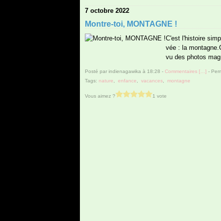
7 octobre 2022
Montre-toi, MONTAGNE !
C'est l'histoire si
vée : la montagne.C
vu des photos magni
Posté par indienagawika à 18:28 -
Commentaires [
…
]
- Perm
Tags:
nature
,
enfance
,
vacances
,
montagne
Vous aimez ?
1 vote