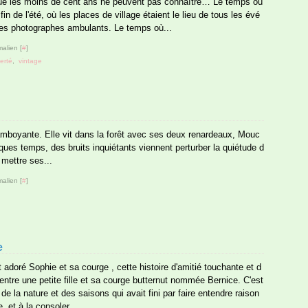
que les moins de cent ans ne peuvent pas connaître… Le temps où
in de l'été, où les places de village étaient le lieu de tous les évé
es photographes ambulants. Le temps où...
alien [
#
]
berté
,
vintage
amboyante. Elle vit dans la forêt avec ses deux renardeaux, Mouc
ques temps, des bruits inquiétants viennent perturber la quiétude d
 mettre ses...
alien [
#
]
e
 adoré Sophie et sa courge , cette histoire d'amitié touchante et d
entre une petite fille et sa courge butternut nommée Bernice. C'est
 de la nature et des saisons qui avait fini par faire entendre raison
, et à la consoler...