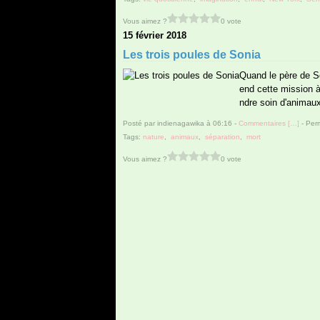
Vous aimez ?
0 vote
15 février 2018
Les trois poules de Sonia
Quand le père de Son
end cette mission à 
ndre soin d'animaux,
Posté par indienagawika à 06:16 -
Commentaires [
…
]
- Perm
Tags:
nature
,
animaux
,
séparation
,
mort
Vous aimez ?
0 vote