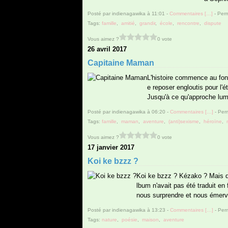
Posté par indienagawika à 11:01 -
Commentaires [
…
]
- Perm
Tags:
famille
,
amitié
,
grandir
,
école
,
rencontre
,
dispute
Vous aimez ?
0 vote
26 avril 2017
Capitaine Maman
L'histoire commence au fond
e reposer engloutis pour l'é
Jusqu'à ce qu'approche lum
Posté par indienagawika à 06:20 -
Commentaires [
…
]
- Perm
Tags:
famille
,
maman
,
aventure
,
(anti)sexisme
,
héroïne
,
Vous aimez ?
0 vote
17 janvier 2017
Koi ke bzzz ?
Koi ke bzzz ? Kézako ? Mais qu'
lbum n'avait pas été traduit en 
nous surprendre et nous émerveil
Posté par indienagawika à 13:23 -
Commentaires [
…
]
- Perm
Tags:
nature
,
poésie
,
maison
,
aventure