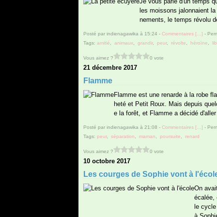
Je vous parle d'un temps 
les moissons jalonnaient la f
nements, le temps révolu d
Posté par indienagawika à 15:24 -
Commentaires [
…
]
- Perm
Tags:
amitié
,
animaux
,
grandir
,
peur
,
révolte
,
héroïne
,
li
Vous aimez ?
0 vote
21 décembre 2017
Flamme
Flamme est une renarde à la robe fl
heté et Petit Roux. Mais depuis quel
e la forêt, et Flamme a décidé d'aller
Posté par indienagawika à 21:08 -
Commentaires [
…
]
- Perm
Tags:
peur
,
séparation
,
maman
,
poursuite
,
renard
Vous aimez ?
0 vote
10 octobre 2017
Les courges de Sophie vont à l'écol
On avait
écalée, 
le cycle
à Sophie