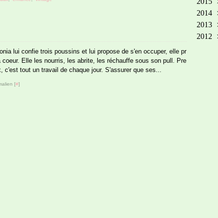
2015
Mar
Aoû
No
Dé
2014
Ma
Oct
No
Dé
2013
Avr
Sep
Oct
No
Dé
2012
Mar
Aoû
Sep
Oct
No
Dé
Fév
Jui
Aoû
Sep
Oct
No
Dé
ia lui confie trois poussins et lui propose de s'en occuper, elle pr
Jan
Ma
Jui
Aoû
Sep
Oct
Jan
coeur. Elle les nourris, les abrite, les réchauffe sous son pull. Pre
 c'est tout un travail de chaque jour. S'assurer que ses...
Avr
Ma
Juil
Aoû
Sep
Fév
Avr
Jui
Juil
Aoû
alien [
#
]
Jan
Mar
Ma
Jui
Juil
Fév
Avr
Ma
Jui
Jan
Mar
Avr
Ma
Fév
Mar
Avr
Jan
Fév
Mar
Jan
Fév
Jan