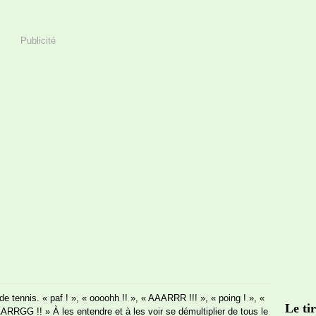
Publicité
de tennis. « paf ! », « oooohh !! », « AAARRR !!! », « poing ! », «
Le tir
ARRGG !! » À les entendre et à les voir se démultiplier de tous le