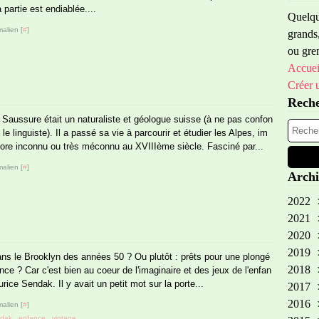
 partie est endiablée....
Quelque
alien [
#
]
grands,
ou gren
Accuei
Créer 
Rech
Saussure était un naturaliste et géologue suisse (à ne pas confon
le linguiste). Il a passé sa vie à parcourir et étudier les Alpes, im
core inconnu ou très méconnu au XVIIIème siècle. Fasciné par...
alien [
#
]
Archi
2022
2021
Oct
2020
Sep
2019
Aoû
Oct
dans le Brooklyn des années 50 ? Ou plutôt : prêts pour une plongé
2018
Avr
Fév
No
ce ? Car c'est bien au coeur de l'imaginaire et des jeux de l'enfan
e Sendak. Il y avait un petit mot sur la porte...
2017
Aoû
No
2016
Avr
Oct
Dé
alien [
#
]
dak
,
enfance
,
vintage