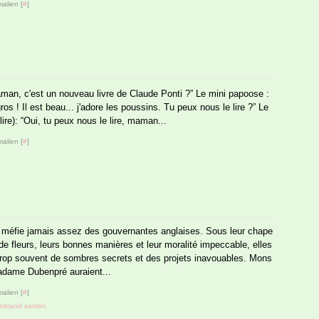
alien [
#
]
an, c'est un nouveau livre de Claude Ponti ?” Le mini papoose :
s ! Il est beau... j'adore les poussins. Tu peux nous le lire ?” Le
lire): “Oui, tu peux nous le lire, maman...
alien [
#
]
 méfie jamais assez des gouvernantes anglaises. Sous leur chape
de fleurs, leurs bonnes manières et leur moralité impeccable, elles
rop souvent de sombres secrets et des projets inavouables. Mons
adame Dubenpré auraient...
alien [
#
]
ertrand santini