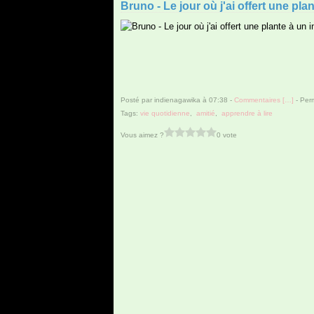
Bruno - Le jour où j'ai offert une pl
Posté par indienagawika à 07:38 -
Commentaires [
…
]
- Perm
Tags:
vie quotidienne
,
amitié
,
apprendre à lire
Vous aimez ?
0 vote