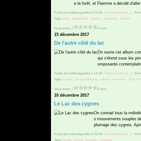
e la forêt, et Flamme a décidé d'aller
Posté par indienagawika à 21:08 -
Commentaires [
…
]
- Perm
Tags:
peur
,
séparation
,
maman
,
poursuite
,
renard
Vous aimez ?
0 vote
15 décembre 2017
De l'autre côté du lac
On ouvre cet album com
qui s'étend sous les pin
omposante contemplative
Posté par indienagawika à 14:46 -
Commentaires [
…
]
- Perm
Tags:
nature
,
vie quotidienne
,
arbres
,
aventure
,
chat
,
An
Vous aimez ?
0 vote
10 décembre 2017
Le Lac des cygnes
On connait tous la mélodi
s mouvements souples de 
plumage des cygnes. Après 
Posté par indienagawika à 20:46 -
Commentaires [
…
]
- Perm
Tags:
conte
,
amour
,
sorcière
,
musique