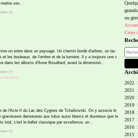
Quelque
 mettre ses...
grands,
alien [
#
]
ou gren
Accuei
Créer 
Rech
me on entre dans un paysage. Un chemin bordé d'arbres, un lac
s et les bouleaux, de l'ombre et de la lumière. Il y a toujours une c
 dans les albums d'Anne Brouillard, avant la dimension...
Archi
alien [
#
]
ne Brouillard
2022
2021
Oct
2020
Sep
2019
Aoû
Oct
e de l'Acte II du Lac des Cygnes de Tchaïkovski. On y associe le
2018
Avr
Fév
No
gracieuses danseuses aux tutus aussi blancs et duveteux que le
2017
Aoû
No
tout, c'est le ballet classique par excellence, un...
2016
Avr
Oct
Dé
alien [
#
]
2015
Mar
Aoû
No
Dé