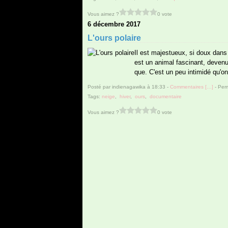
Vous aimez ?
0 vote
6 décembre 2017
L'ours polaire
Il est majestueux, si doux dans 
est un animal fascinant, devenu
que. C'est un peu intimidé qu'o
Posté par indienagawika à 18:33 -
Commentaires [
…
]
- Perm
Tags:
neige
,
hiver
,
ours
,
documentaire
Vous aimez ?
0 vote