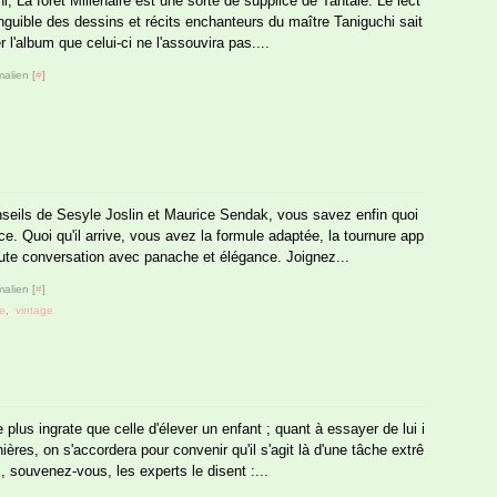
i, La forêt Millénaire est une sorte de supplice de Tantale. Le lect
inguible des dessins et récits enchanteurs du maître Taniguchi sait
album que celui-ci ne l'assouvira pas....
alien [
#
]
seils de Sesyle Joslin et Maurice Sendak, vous savez enfin quoi
ce. Quoi qu'il arrive, vous avez la formule adaptée, la tournure app
oute conversation avec panache et élégance. Joignez...
alien [
#
]
e
,
vintage
 plus ingrate que celle d'élever un enfant ; quant à essayer de lui i
ères, on s'accordera pour convenir qu'il s'agit là d'une tâche extrê
, souvenez-vous, les experts le disent :...