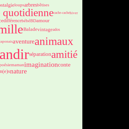
arbres
stalgie
bêtises
loups
e quotidienne
hiver
cache-cache
ce
amour
différence
bébé
BD
mille
Balade
vintage
ados
animaux
aventure
japonais
andir
amitié
séparation
imagination
conte
poésie
maman
nature
n(e)s