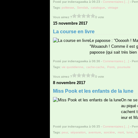
Posté par indienagawika à 06:23 -
Commentaires [
…
]
- Perm
Tags:
politesse
,
Sendak
,
catalogue
,
vintage
Vous aimez ?
0 vote
15 novembre 2017
La course en livre
Le papoose : “Oooooh ! Mam
“Wouaouh ! Comme il est gro
papoose (qui sait très bien 
Posté par indienagawika à 06:36 -
Commentaires [
…
]
- Perm
Tags:
vie quotidienne
,
cache-cache
,
Ponti
,
poursuite
Vous aimez ?
0 vote
8 novembre 2017
Miss Pook et les enfants de la lune
On ne se
au piqué 
cachent t
ieur et M
Posté par indienagawika à 06:35 -
Commentaires [
…
]
- Perm
Tags:
peur
,
séparation
,
aventure
,
sorcière
,
mort
,
lune
,
b