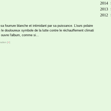
2014
Ma
Oct
No
Dé
2013
Avr
Sep
Oct
No
Dé
2012
Mar
Aoû
Sep
Oct
No
Dé
Fév
Jui
Aoû
Sep
Oct
No
Dé
sa fourrure blanche et intimidant par sa puissance. L'ours polaire
Jan
Ma
Jui
Aoû
Sep
Oct
Jan
 le douloureux symbole de la lutte contre le réchauffement climati
Avr
Ma
Juil
Aoû
Sep
n ouvre l'album, comme si...
Fév
Avr
Jui
Juil
Aoû
alien [
#
]
Jan
Mar
Ma
Jui
Juil
Fév
Avr
Ma
Jui
Jan
Mar
Avr
Ma
Fév
Mar
Avr
Jan
Fév
Mar
Jan
Fév
Jan