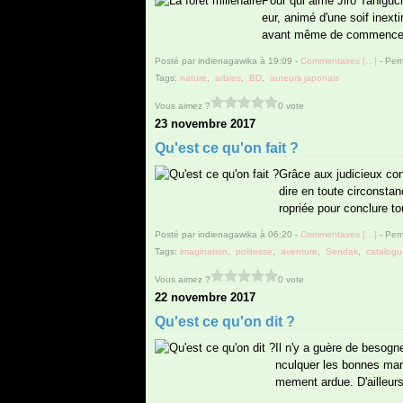
Pour qui aime Jirô Taniguch
eur, animé d'une soif inext
avant même de commencer l'
Posté par indienagawika à 19:09 -
Commentaires [
…
]
- Perm
Tags:
nature
,
arbres
,
BD
,
auteurs japonais
Vous aimez ?
0 vote
23 novembre 2017
Qu'est ce qu'on fait ?
Grâce aux judicieux con
dire en toute circonstan
ropriée pour conclure t
Posté par indienagawika à 06:20 -
Commentaires [
…
]
- Perm
Tags:
imagination
,
politesse
,
aventure
,
Sendak
,
catalogu
Vous aimez ?
0 vote
22 novembre 2017
Qu'est ce qu'on dit ?
Il n'y a guère de besogne
nculquer les bonnes mani
mement ardue. D'ailleurs