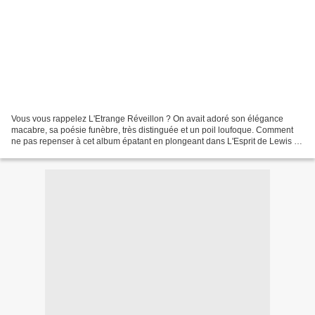
Vous vous rappelez L'Etrange Réveillon ? On avait adoré son élégance
macabre, sa poésie funèbre, très distinguée et un poil loufoque. Comment
ne pas repenser à cet album épatant en plongeant dans L'Esprit de Lewis ,
dont il pourrait bien être la genèse....