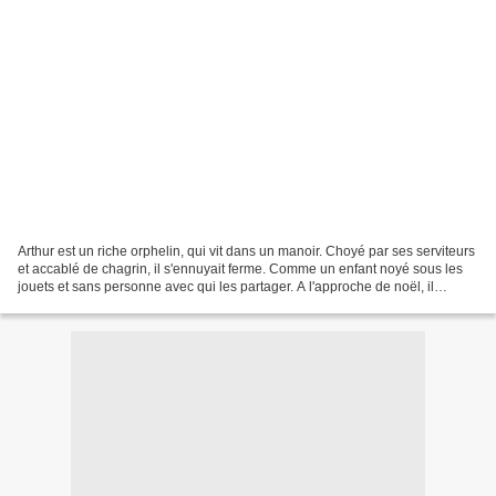
Arthur est un riche orphelin, qui vit dans un manoir. Choyé par ses serviteurs
et accablé de chagrin, il s'ennuyait ferme. Comme un enfant noyé sous les
jouets et sans personne avec qui les partager. A l'approche de noël, il
formule une requête plutôt...