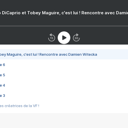
 DiCaprio et Tobey Maguire, c'est lui ! Rencontre avec Dam
bey Maguire, c'est lui ! Rencontre avec Damien Witecka
e 6
e 5
e 4
e 3
s créatrices de la VF !
e 2
e 1