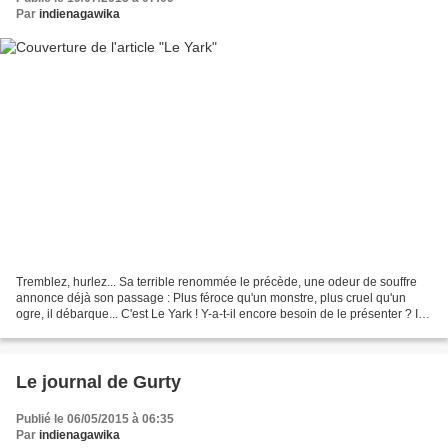
Par
indienagawika
Tremblez, hurlez... Sa terrible renommée le précède, une odeur de souffre
annonce déjà son passage : Plus féroce qu'un monstre, plus cruel qu'un
ogre, il débarque... C'est Le Yark ! Y-a-t-il encore besoin de le présenter ? Il a
terrifié bien des foyers,...
Le journal de Gurty
Publié le 06/05/2015 à 06:35
Par
indienagawika