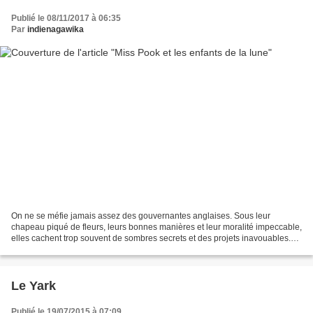
Publié le 08/11/2017 à 06:35
Par
indienagawika
On ne se méfie jamais assez des gouvernantes anglaises. Sous leur
chapeau piqué de fleurs, leurs bonnes manières et leur moralité impeccable,
elles cachent trop souvent de sombres secrets et des projets inavouables.
Monsieur et Madame Dubenpré auraient...
Le Yark
Publié le 19/07/2015 à 07:09