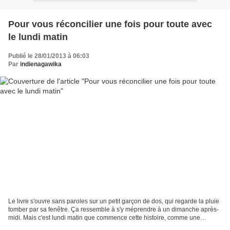
Pour vous réconcilier une fois pour toute avec
le lundi matin
Publié le 28/01/2013 à 06:03
Par
indienagawika
Le livre s'ouvre sans paroles sur un petit garçon de dos, qui regarde la pluie
tomber par sa fenêtre. Ça ressemble à s'y méprendre à un dimanche après-
midi. Mais c'est lundi matin que commence cette histoire, comme une
chanson qu'on connait bien, mais...