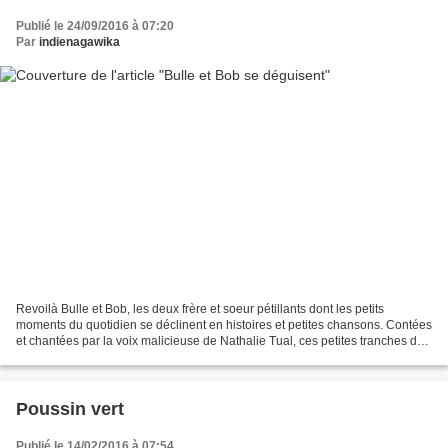
Publié le 24/09/2016 à 07:20
Par
indienagawika
Revoilà Bulle et Bob, les deux frère et soeur pétillants dont les petits
moments du quotidien se déclinent en histoires et petites chansons. Contées
et chantées par la voix malicieuse de Nathalie Tual, ces petites tranches de
vie de dessinent sous les...
Poussin vert
Publié le 14/02/2016 à 07:54