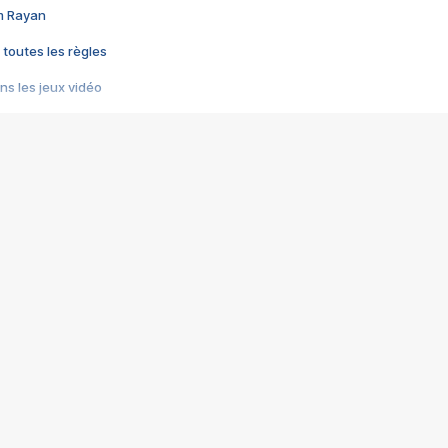
im Rayan
 toutes les règles
s les jeux vidéo
us choquant de Rockstar ? - Le scandale BULLY
e plus moche de Steam
du RÊVE tourne au CAUCHEMAR
pendant 8 heures
it… à tort
umiliés par un jeu vidéo
ire - Final Fantasy 8
ti un empire - Age of Empires
story DOFUS
tard, il crée l'un des pires jeux de tous les temps, MindsEye.