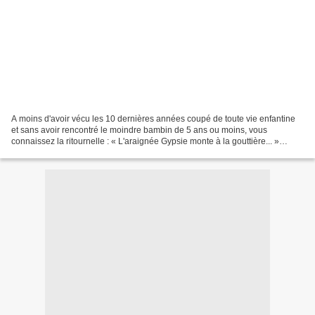
A moins d'avoir vécu les 10 dernières années coupé de toute vie enfantine
et sans avoir rencontré le moindre bambin de 5 ans ou moins, vous
connaissez la ritournelle : « L'araignée Gypsie monte à la gouttière... »
Malicieuse chansonnette de crèche et...