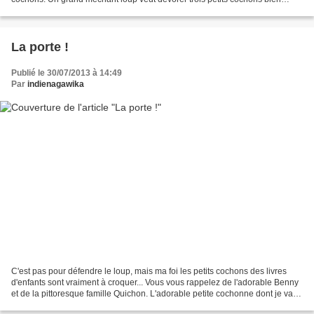
roses et bien dodus... ça vous dit quelque...
La porte !
Publié le 30/07/2013 à 14:49
Par
indienagawika
C'est pas pour défendre le loup, mais ma foi les petits cochons des livres
d'enfants sont vraiment à croquer... Vous vous rappelez de l'adorable Benny
et de la pittoresque famille Quichon. L'adorable petite cochonne dont je vais
vous parler aujourd'hui...