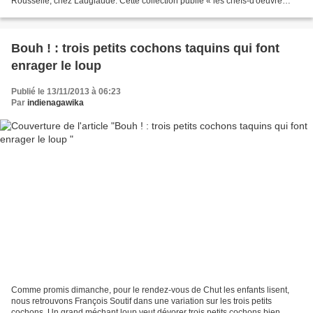
Rousselle, chez Lauglaude. Cette collection publie « les chefs-d'oeuvre
illustrés de la littérature enfantine...
Bouh ! : trois petits cochons taquins qui font
enrager le loup
Publié le 13/11/2013 à 06:23
Par
indienagawika
Comme promis dimanche, pour le rendez-vous de Chut les enfants lisent,
nous retrouvons François Soutif dans une variation sur les trois petits
cochons. Un grand méchant loup veut dévorer trois petits cochons bien