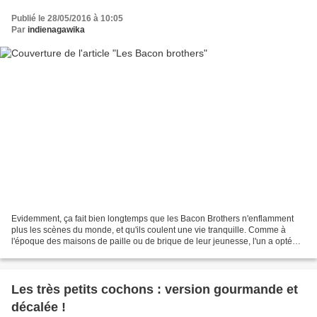
Publié le 28/05/2016 à 10:05
Par
indienagawika
Evidemment, ça fait bien longtemps que les Bacon Brothers n'enflamment
plus les scènes du monde, et qu'ils coulent une vie tranquille. Comme à
l'époque des maisons de paille ou de brique de leur jeunesse, l'un a opté
pour une simplicité bucolique à la...
Les très petits cochons : version gourmande et
décalée !