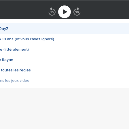
 DayZ
 a 13 ans (et vous l'avez ignoré)
e (littéralement)
im Rayan
 toutes les règles
s les jeux vidéo
us choquant de Rockstar ? - Le scandale BULLY
e plus moche de Steam
du RÊVE tourne au CAUCHEMAR
pendant 8 heures