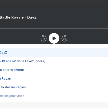
 Battle Royale - DayZ
 DayZ
 a 13 ans (et vous l'avez ignoré)
e (littéralement)
im Rayan
 toutes les règles
s les jeux vidéo
us choquant de Rockstar ? - Le scandale BULLY