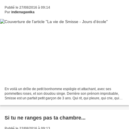
Publié le 27/08/2016 à 09:14
Par
indienagawika
En voilà un drôle de petit bonhomme espiègle et attachant, avec ses
pommettes roses, et son doudou singe. Derrière son prénom improbable,
Smisse est un parfait petit garçon de 3 ans. Qui rit, qui pleure, qui crie, qui
joue, et qui ne comprend pas pourquoi...
Si tu ne ranges pas ta chambre...
Publié le 22/08/2016 à 09:13