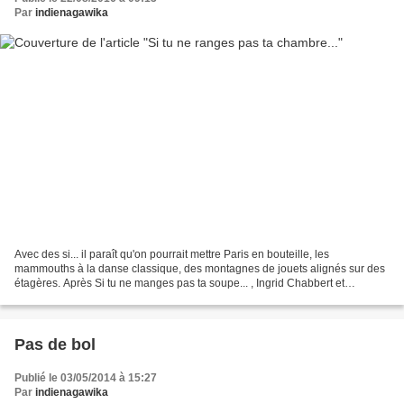
Par
indienagawika
Avec des si... il paraît qu'on pourrait mettre Paris en bouteille, les
mammouths à la danse classique, des montagnes de jouets alignés sur des
étagères. Après Si tu ne manges pas ta soupe... , Ingrid Chabbert et
Séverine Duchesne se lancent dans Si tu...
Pas de bol
Publié le 03/05/2014 à 15:27
Par
indienagawika