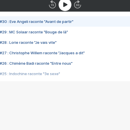
#30 : Eve Angeli raconte "Avant de partir"
#29 : MC Solaar raconte "Bouge de là"
28 : Lorie raconte "Je vais vite"
#27 : Christophe Willem raconte "Jacques a dit"
#26 : Chimène Badi raconte "Entre nous"
#25 : Indochine raconte "3e sexe"
#24 : Zaho raconte "C'est chelou"
#23 : Patrick Bruel raconte "Au café des délices"
#22 : Kyo raconte "Le chemin"
#21 : Nolwenn Leroy raconte "Cassé"
#20 : Patrick Hernandez raconte "Born to be alive"