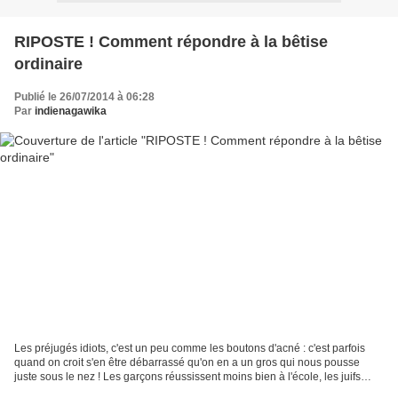
RIPOSTE ! Comment répondre à la bêtise
ordinaire
Publié le 26/07/2014 à 06:28
Par
indienagawika
Les préjugés idiots, c'est un peu comme les boutons d'acné : c'est parfois
quand on croit s'en être débarrassé qu'on en a un gros qui nous pousse
juste sous le nez ! Les garçons réussissent moins bien à l'école, les juifs
aiment l'argent, c'est aux mamans...