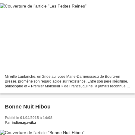
Mireille Laplanche, en 2nde au lycée Marie-Darrieussecq de Bourg-en
Bresse, promène son regard acide sur l'existence. Entre son père illégitime,
philosophe et « Premier Monsieur » de France, qui ne l'a jamais reconnue ni
connue d'ailleurs, les difficiles...
Bonne Nuit Hibou
Publié le 01/04/2015 à 14:08
Par
indienagawika