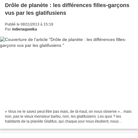
Drôle de planète : les différences filles-garçons
vus par les glatifusiens
Publié le 08/11/2013 à 15:18
Par
indienagawika
« Vous ne le savez peut être pas mais, de là-haut, on nous observe »... mais
non, pas le vieux monsieur barbu, non, les glatifusiens. Les quoi ? les
habitants de la planète Glatifus, qui chaque jour nous étudient, nous
décortiquent et nous analysent,...