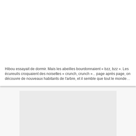
Hibou essayait de dormir. Mais les abeilles bourdonnaient « bzz, bzz ». Les
écureuils croquaient des noisettes « crunch, crunch »... page après page, on
découvre de nouveaux habitants de l'arbre, et il semble que tout le monde
ait des choses (bryuantes)...