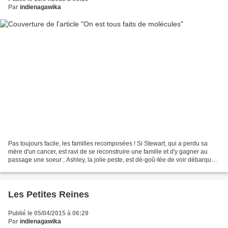
Par
indienagawika
Pas toujours facile, les familles recomposées ! Si Stewart, qui a perdu sa
mère d'un cancer, est ravi de se reconstruire une famille et d'y gagner au
passage une soeur ; Ashley, la jolie peste, est dé-goû-tée de voir débarquer
chez elle un beau père et...
Les Petites Reines
Publié le 05/04/2015 à 06:29
Par
indienagawika