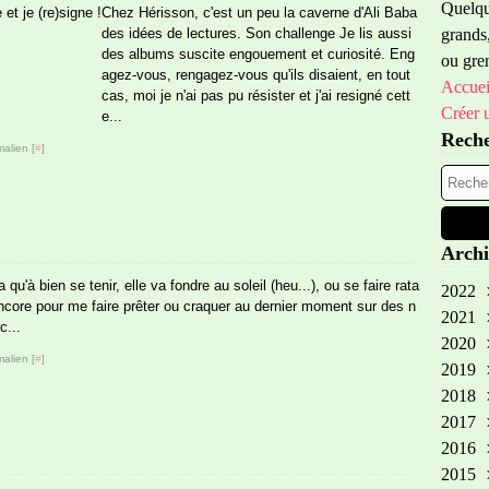
Quelque
Chez Hérisson, c'est un peu la caverne d'Ali Baba
des idées de lectures. Son challenge Je lis aussi
grands,
des albums suscite engouement et curiosité. Eng
ou gren
agez-vous, rengagez-vous qu'ils disaient, en tout
Accuei
cas, moi je n'ai pas pu résister et j'ai resigné cett
Créer 
e...
Rech
alien [
#
]
Archi
qu'à bien se tenir, elle va fondre au soleil (heu...), ou se faire rata
2022
 encore pour me faire prêter ou craquer au dernier moment sur des n
2021
Oct
c...
2020
Sep
alien [
#
]
2019
Aoû
Oct
2018
Avr
Fév
No
2017
Aoû
No
2016
Avr
Oct
Dé
2015
Mar
Aoû
No
Dé