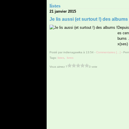
listes
21 janvier 2015
Je lis aussi (et surtout !) des albums 
Depuis
es cen
bums .
x(ses)
Posté par indienagawika à 13:54 -
Commentaires [
…
]
- Perm
Tags:
listes
,
livres
Vous aimez ?
0 vote