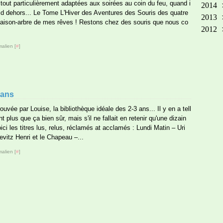
tout particulièrement adaptées aux soirées au coin du feu, quand i
2014
Ma
Oct
No
Dé
roid dehors... Le Tome L'Hiver des Aventures des Souris des quatre
2013
Avr
Sep
Oct
No
Dé
maison-arbre de mes rêves ! Restons chez des souris que nous co
2012
Mar
Aoû
Sep
Oct
No
Dé
Fév
Jui
Aoû
Sep
Oct
No
Dé
alien [
#
]
Jan
Ma
Jui
Aoû
Sep
Oct
Jan
Avr
Ma
Juil
Aoû
Sep
Fév
Avr
Jui
Juil
Aoû
Jan
Mar
Ma
Jui
Juil
 ans
Fév
Avr
Ma
Jui
ouvée par Louise, la bibliothèque idéale des 2-3 ans... Il y en a tell
Jan
Mar
Avr
Ma
t plus que ça bien sûr, mais s'il ne fallait en retenir qu'une dizain
Fév
Mar
Avr
oici les titres lus, relus, réclamés at acclamés : Lundi Matin – Uri
Jan
Fév
Mar
evitz Henri et le Chapeau –...
Jan
Fév
alien [
#
]
Jan