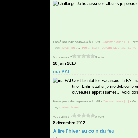
Posté par indienagawika à 10:39 -
Commentaires [
…
]
- Perm
Tags:
listes
,
loups
,
Ponti
,
stehr
,
auteurs japonais
,
conte
Vous aimez ?
0 vote
28 juin 2013
ma PAL
C'est bientôt les vacances, la PAL n'a 
tiner. Enfin sauf si je me débrouille
ouveautés appétissantes... Voici don
Posté par indienagawika à 13:48 -
Commentaires [
…
]
- Perm
Tags:
listes
,
livres
Vous aimez ?
0 vote
8 décembre 2012
A lire l'hiver au coin du feu