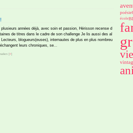
aven
poésie
B
école
!
fa
 plusieurs années déjà, avec soin et passion, Hérisson recense d
taines de titres dans le cadre de son challenge Je lis aussi des al
gr
 Lecteurs, blogueurs(euses), internautes de plus en plus nombreu
 échangent leurs chroniques, se...
vi
alien [
#
]
vinta
an