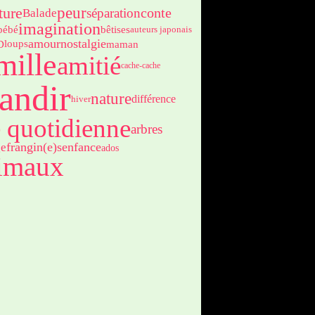
peur
ture
séparation
conte
Balade
imagination
bébé
bêtises
auteurs japonais
amour
nostalgie
D
maman
loups
mille
amitié
cache-cache
andir
nature
différence
hiver
e quotidienne
arbres
frangin(e)s
enfance
ge
ados
imaux