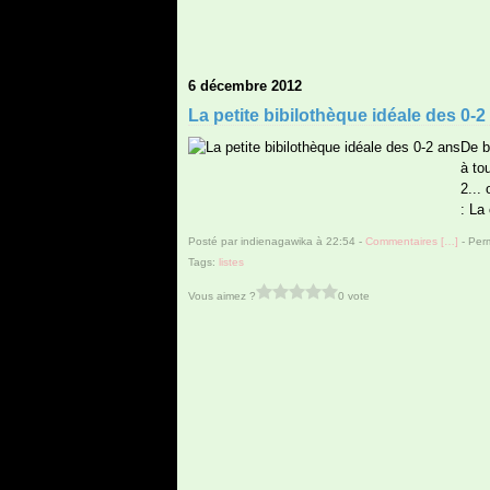
6 décembre 2012
La petite bibilothèque idéale des 0-2
De b
à to
2...
: La 
Posté par indienagawika à 22:54 -
Commentaires [
…
]
- Perm
Tags:
listes
Vous aimez ?
0 vote