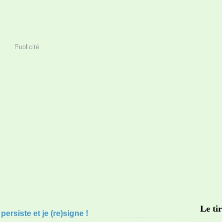
Publicité
Le tir
ersiste et je (re)signe !