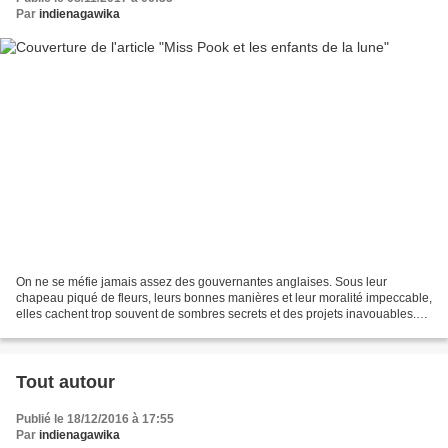
Par
indienagawika
On ne se méfie jamais assez des gouvernantes anglaises. Sous leur
chapeau piqué de fleurs, leurs bonnes manières et leur moralité impeccable,
elles cachent trop souvent de sombres secrets et des projets inavouables.
Monsieur et Madame Dubenpré auraient...
Tout autour
Publié le 18/12/2016 à 17:55
Par
indienagawika