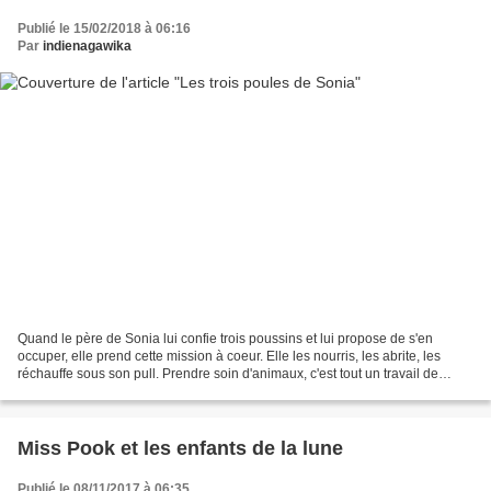
Publié le 15/02/2018 à 06:16
Par
indienagawika
Quand le père de Sonia lui confie trois poussins et lui propose de s'en
occuper, elle prend cette mission à coeur. Elle les nourris, les abrite, les
réchauffe sous son pull. Prendre soin d'animaux, c'est tout un travail de
chaque jour. S'assurer que ses...
Miss Pook et les enfants de la lune
Publié le 08/11/2017 à 06:35