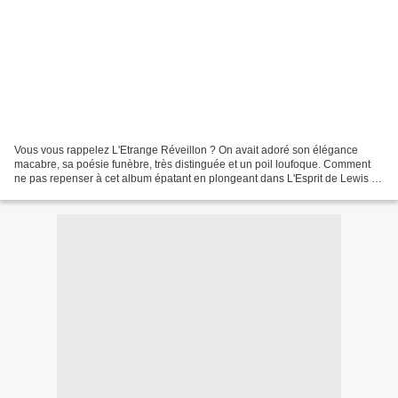
Vous vous rappelez L'Etrange Réveillon ? On avait adoré son élégance
macabre, sa poésie funèbre, très distinguée et un poil loufoque. Comment
ne pas repenser à cet album épatant en plongeant dans L'Esprit de Lewis ,
dont il pourrait bien être la genèse....