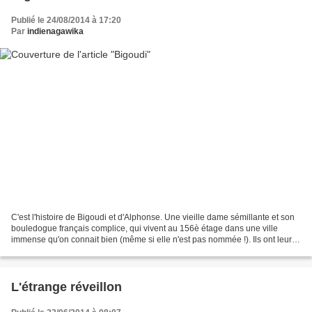
Publié le 24/08/2014 à 17:20
Par
indienagawika
C'est l'histoire de Bigoudi et d'Alphonse. Une vieille dame sémillante et son
bouledogue français complice, qui vivent au 156è étage dans une ville
immense qu'on connait bien (même si elle n'est pas nommée !). Ils ont leur
routine, et arpentent chaque...
L'étrange réveillon