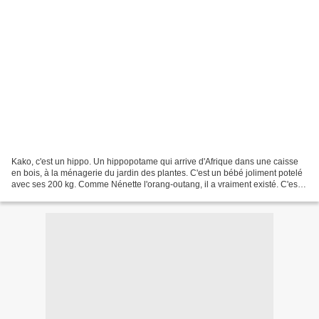
Kako, c'est un hippo. Un hippopotame qui arrive d'Afrique dans une caisse
en bois, à la ménagerie du jardin des plantes. C'est un bébé joliment potelé
avec ses 200 kg. Comme Nénette l'orang-outang, il a vraiment existé. C'est
un des plus célèbres pensionnaires...