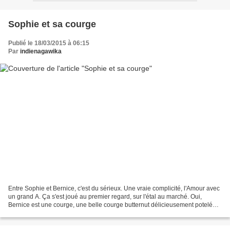
Sophie et sa courge
Publié le 18/03/2015 à 06:15
Par
indienagawika
Entre Sophie et Bernice, c'est du sérieux. Une vraie complicité, l'Amour avec
un grand A. Ça s'est joué au premier regard, sur l'étal au marché. Oui,
Bernice est une courge, une belle courge butternut délicieusement potelée,
qui a pile la taille d'être...