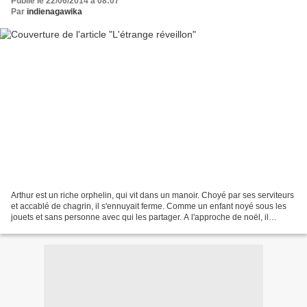
Publié le 22/06/2014 à 08:07
Par
indienagawika
Arthur est un riche orphelin, qui vit dans un manoir. Choyé par ses serviteurs
et accablé de chagrin, il s'ennuyait ferme. Comme un enfant noyé sous les
jouets et sans personne avec qui les partager. A l'approche de noël, il
formule une requête plutôt...