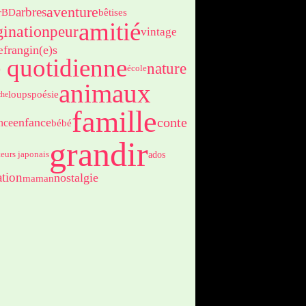
aventure
arbres
r
BD
bêtises
amitié
ination
peur
vintage
frangin(e)s
e
e quotidienne
nature
école
animaux
poésie
loups
che
famille
enfance
conte
ence
bébé
grandir
ados
teurs japonais
ation
nostalgie
maman