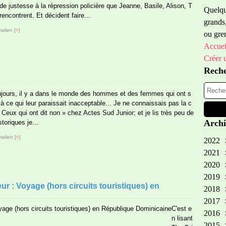
e justesse à la répression policière que Jeanne, Basile, Alison, T
Quelque
rencontrent. Et décident faire...
grands,
alien [
#
]
ou gren
Accuei
Créer 
Rech
ujours, il y a dans le monde des hommes et des femmes qui ont s
 à ce qui leur paraissait inacceptable... Je ne connaissais pas la c
« Ceux qui ont dit non » chez Actes Sud Junior; et je lis très peu de
Archi
toriques je...
alien [
#
]
2022
2021
Oct
2020
Sep
2019
Aoû
Oct
teur : Voyage (hors circuits touristiques) en
2018
Avr
Fév
No
2017
Aoû
No
C'est e
2016
Avr
Oct
Dé
n lisant
2015
Mar
Aoû
No
Dé