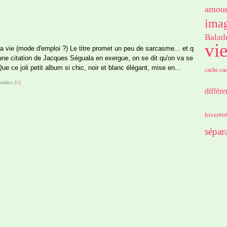
amou
imag
Balad
vi
a vie (mode d'emploi ?) Le titre promet un peu de sarcasme... et q
ne citation de Jacques Séguala en exergue, on se dit qu'on va se
ue ce joli petit album si chic, noir et blanc élégant, mise en...
cache-ca
alien [
#
]
différ
hiver
au
sépar