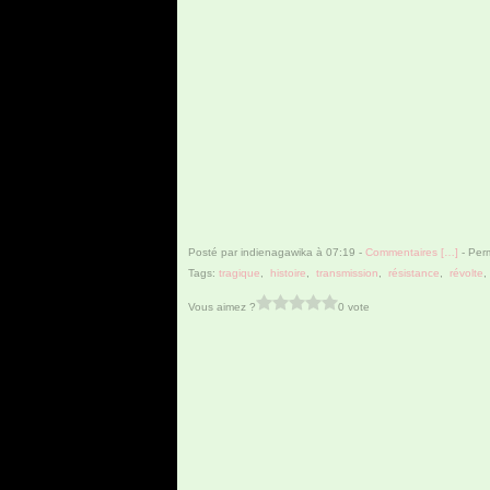
Posté par indienagawika à 07:19 -
Commentaires [
…
]
- Perm
Tags:
tragique
,
histoire
,
transmission
,
résistance
,
révolte
Vous aimez ?
0 vote