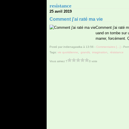
resistance
25 avril 2019
Comment j'ai raté ma vie
Comment j'ai raté m
uand on tombe sur u
marrer, forcément. Q
Posté par indienagawika à 13:56 -
Commentaires [
…
]
- Perm
Tags:
vie quotidienne
,
grandir
,
imagination
,
résistance
Vous aimez ?
0 vote