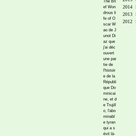
The Bri
2014
Ma
Oct
No
Dé
ef Won
drous li
2013
Avr
Sep
Oct
No
Dé
fe of O
2012
Mar
Aoû
Sep
Oct
No
Dé
scar W
Fév
Jui
Aoû
Sep
Oct
No
Dé
ao de J
unot Di
Jan
Ma
Jui
Aoû
Sep
Oct
Jan
az que
Avr
Ma
Juil
Aoû
Sep
j'ai déc
Fév
Avr
Jui
Juil
Aoû
ouvert
Jan
Mar
Ma
Jui
Juil
une par
tie de
Fév
Avr
Ma
Jui
l'histoir
Jan
Mar
Avr
Ma
e de la
Fév
Mar
Avr
Républi
Jan
Fév
Mar
que Do
minicai
Jan
Fév
ne, et d
Jan
e Trujill
o, l'abo
minabl
e tyran
qui a s
évit là-