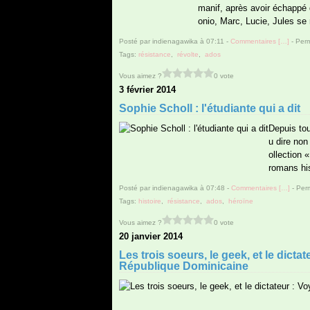
manif, après avoir échappé d
onio, Marc, Lucie, Jules se 
Posté par indienagawika à 07:11 -
Commentaires [
…
]
- Perm
Tags:
résistance
,
révolte
,
ados
Vous aimez ?
0 vote
3 février 2014
Sophie Scholl : l'étudiante qui a dit
Depuis to
u dire non
ollection 
romans his
Posté par indienagawika à 07:48 -
Commentaires [
…
]
- Perm
Tags:
histoire
,
résistance
,
ados
,
héroïne
Vous aimez ?
0 vote
20 janvier 2014
Les trois soeurs, le geek, et le dicta
République Dominicaine