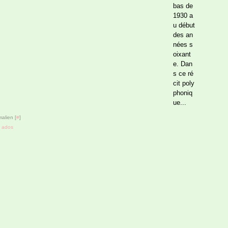
bas de
1930 a
u début
des an
nées s
oixant
e. Dan
s ce ré
cit poly
phoniq
ue...
alien [
#
]
,
ados