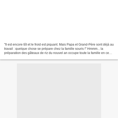
"Il est encore tôt et le froid est piquant. Mais Papa et Grand-Père sont déjà au
travail : quelque chose se prépare chez la famille souris !" Hmmm... la
préparation des gâteaux de riz du nouvel an occupe toute la famille en ce
dernier jour de décembre....