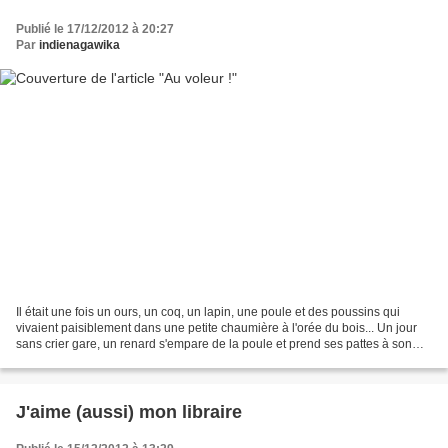
Publié le 17/12/2012 à 20:27
Par
indienagawika
Il était une fois un ours, un coq, un lapin, une poule et des poussins qui
vivaient paisiblement dans une petite chaumière à l'orée du bois... Un jour
sans crier gare, un renard s'empare de la poule et prend ses pattes à son
cou. Aussitôt l'ours, le lapin,...
J'aime (aussi) mon libraire