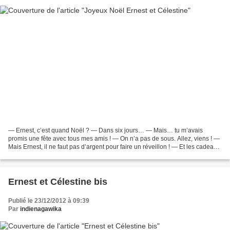
— Ernest, c’est quand Noël ? — Dans six jours… — Mais… tu m’avais
promis une fête avec tous mes amis ! — On n’a pas de sous. Allez, viens ! —
Mais Ernest, il ne faut pas d’argent pour faire un réveillon ! — Et les cadeaux,
le sapin, les gâteaux, les disques,...
Ernest et Célestine bis
Publié le 23/12/2012 à 09:39
Par
indienagawika