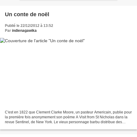
Un conte de noël
Publié le 22/12/2012 à 13:52
Par
indienagawika
C'est en 1822 que Clement Clarke Moore, un pasteur Americain, publie pour
la première fois anonymement son poème A Visit from St Nicholas dans la
revue Sentinel, de New York. Le vieux personnage barbu distribue des
cadeaux aux enfants sages, et, ô magie,...