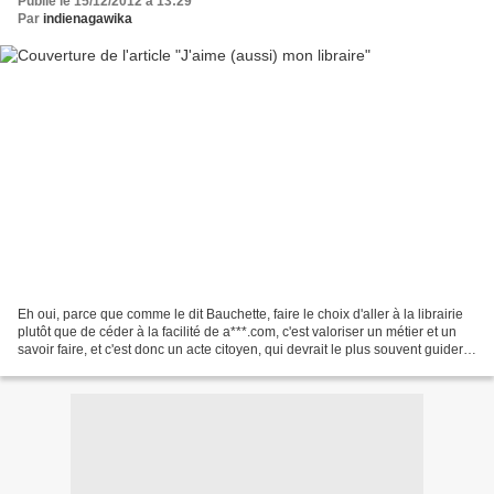
Publié le 15/12/2012 à 13:29
Par
indienagawika
Eh oui, parce que comme le dit Bauchette, faire le choix d'aller à la librairie
plutôt que de céder à la facilité de a***.com, c'est valoriser un métier et un
savoir faire, et c'est donc un acte citoyen, qui devrait le plus souvent guider
nos habitudes...