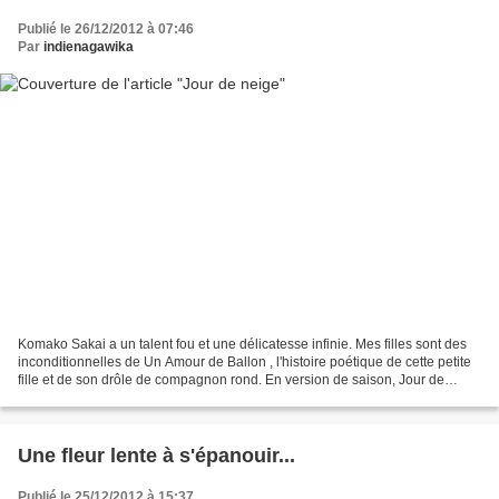
Publié le 26/12/2012 à 07:46
Par
indienagawika
Komako Sakai a un talent fou et une délicatesse infinie. Mes filles sont des
inconditionnelles de Un Amour de Ballon , l'histoire poétique de cette petite
fille et de son drôle de compagnon rond. En version de saison, Jour de
Neige a le charme cotonneux...
Une fleur lente à s'épanouir...
Publié le 25/12/2012 à 15:37