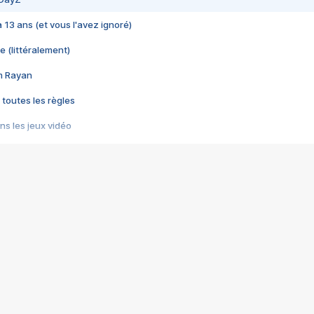
 a 13 ans (et vous l'avez ignoré)
e (littéralement)
im Rayan
 toutes les règles
s les jeux vidéo
us choquant de Rockstar ? - Le scandale BULLY
e plus moche de Steam
du RÊVE tourne au CAUCHEMAR
pendant 8 heures
it… à tort
umiliés par un jeu vidéo
ire - Final Fantasy 8