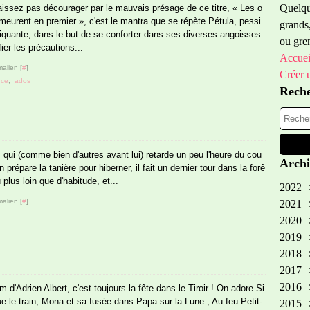
Quelque
aissez pas décourager par le mauvais présage de ce titre, « Les o
meurent en premier », c'est le mantra que se répète Pétula, pessi
grands,
iquante, dans le but de se conforter dans ses diverses angoisses
ou gren
fier les précautions...
Accuei
alien [
#
]
Créer 
nce
,
ados
Rech
urs qui (comme bien d'autres avant lui) retarde un peu l'heure du cou
Archi
épare la tanière pour hiberner, il fait un dernier tour dans la forê
plus loin que d'habitude, et...
2022
alien [
#
]
2021
Oct
2020
Sep
2019
Aoû
Oct
2018
Avr
Fév
No
2017
Aoû
No
2016
Avr
Oct
Dé
d'Adrien Albert, c'est toujours la fête dans le Tiroir ! On adore Si
ue le train, Mona et sa fusée dans Papa sur la Lune , Au feu Petit-
2015
Mar
Aoû
No
Dé