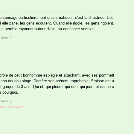
personnage particulièrement charismatique : c'est la directrice. Elle
elle parle, les gens écoutent. Quand elle rigole, les gens rigolent.
lle semble rayonner autour d'elle, sa confiance semble...
alien [
#
]
 drôle de petit bonhomme espiègle et attachant, avec ses pommett
t son doudou singe. Derrière son prénom improbable, Smisse est u
it garçon de 3 ans. Qui rit, qui pleure, qui crie, qui joue, et qui ne c
 pourquoi...
alien [
#
]
ère
,
Marie Caudry