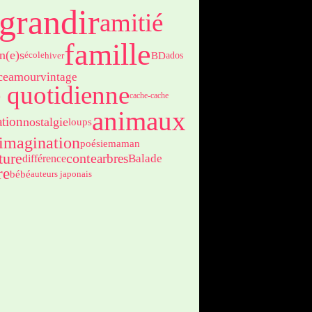
grandir
amitié
famille
n(e)s
BD
ados
hiver
école
ce
amour
vintage
e quotidienne
cache-cache
animaux
ation
nostalgie
loups
imagination
poésie
maman
ture
conte
arbres
Balade
différence
re
bébé
auteurs japonais