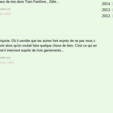
 peur de rien dans Train Fantôme , Zélie...
2014
Ma
Oct
No
Dé
alien [
#
]
2013
Avr
Sep
Oct
No
Dé
rien albert
2012
Mar
Aoû
Sep
Oct
No
Dé
Fév
Jui
Aoû
Sep
Oct
No
Dé
Jan
Ma
Jui
Aoû
Sep
Oct
Jan
Avr
Ma
Juil
Aoû
Sep
Fév
Avr
Jui
Juil
Aoû
t injuste. Où il semble que les autres font exprès de ne pas nous c
nir alors qu'on voulait faire quelque chose de bien. C'est ce qui arr
Jan
Mar
Ma
Jui
Juil
d il intervient auprès de trois garnements...
Fév
Avr
Ma
Jui
Jan
Mar
Avr
Ma
alien [
#
]
hons
,
colère
Fév
Mar
Avr
Jan
Fév
Mar
Jan
Fév
Jan