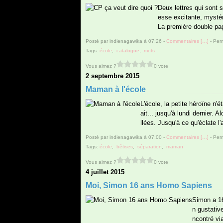
Deux lettres qui sont
esse excitante, mystér
La première double pag
Posté par indienagawika à 07:26 -
Commentaires [
…
]
- Perm
Tags:
école
,
catalogue
,
mots
Vous aimez ?
0 vote
2 septembre 2015
Maman à l'école
L'école, la petite héroïne n'é
ait... jusqu'à lundi dernier.
llées. Jusqu'à ce qu'éclate l'
Posté par indienagawika à 07:00 -
Commentaires [
…
]
- Perm
Tags:
école
,
bêtises
,
séparation
,
maman
Vous aimez ?
0 vote
4 juillet 2015
Moi, Simon 16 ans Homo Sapiens
Simon a 16
n gustativ
ncontré vi