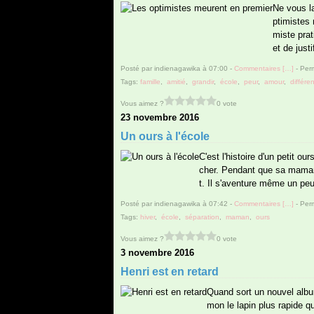
Ne vous l
ptimistes 
miste prat
et de justi
Posté par indienagawika à 07:00 -
Commentaires [
…
]
- Perm
Tags:
famille
,
amitié
,
grandir
,
école
,
peur
,
amour
,
différe
Vous aimez ?
0 vote
23 novembre 2016
Un ours à l'école
C'est l'histoire d'un petit o
cher. Pendant que sa maman pr
t. Il s'aventure même un peu 
Posté par indienagawika à 07:42 -
Commentaires [
…
]
- Perm
Tags:
hiver
,
école
,
séparation
,
maman
,
ours
Vous aimez ?
0 vote
3 novembre 2016
Henri est en retard
Quand sort un nouvel album 
mon le lapin plus rapide q