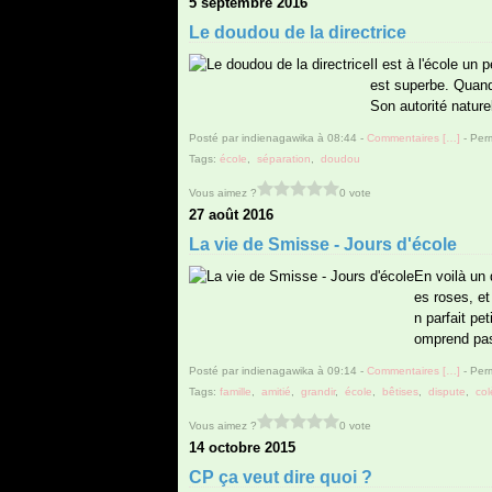
5 septembre 2016
Le doudou de la directrice
Il est à l'école un 
est superbe. Quand 
Son autorité nature
Posté par indienagawika à 08:44 -
Commentaires [
…
]
- Perm
Tags:
école
,
séparation
,
doudou
Vous aimez ?
0 vote
27 août 2016
La vie de Smisse - Jours d'école
En voilà un
es roses, e
n parfait pet
omprend pas
Posté par indienagawika à 09:14 -
Commentaires [
…
]
- Perm
Tags:
famille
,
amitié
,
grandir
,
école
,
bêtises
,
dispute
,
col
Vous aimez ?
0 vote
14 octobre 2015
CP ça veut dire quoi ?