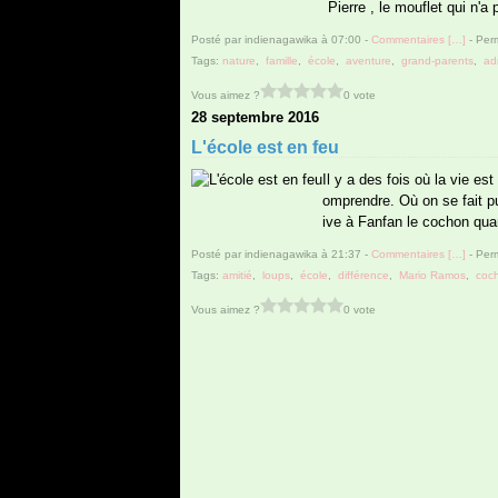
Pierre , le mouflet qui n'a
Posté par indienagawika à 07:00 -
Commentaires [
…
]
- Perm
Tags:
nature
,
famille
,
école
,
aventure
,
grand-parents
,
ad
Vous aimez ?
0 vote
28 septembre 2016
L'école est en feu
Il y a des fois où la vie es
omprendre. Où on se fait pu
ive à Fanfan le cochon quan
Posté par indienagawika à 21:37 -
Commentaires [
…
]
- Perm
Tags:
amitié
,
loups
,
école
,
différence
,
Mario Ramos
,
coc
Vous aimez ?
0 vote