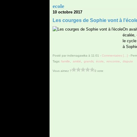
ecole
10 octobre 2017
Les courges de Sophie vont à l'écol
On avait
écalée, 
le cycle
à Sophie
Posté par indienagawika à 11:01 -
Commentaires [
…
]
- Perm
Tags:
famille
,
amitié
,
grandir
,
école
,
rencontre
,
dispute
Vous aimez ?
0 vote