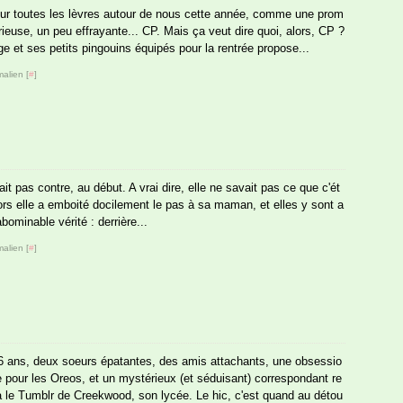
 sur toutes les lèvres autour de nous cette année, comme une prom
ieuse, un peu effrayante... CP. Mais ça veut dire quoi, alors, CP ?
e et ses petits pingouins équipés pour la rentrée propose...
alien [
#
]
tait pas contre, au début. A vrai dire, elle ne savait pas ce que c'ét
 Alors elle a emboité docilement le pas à sa maman, et elles y sont a
abominable vérité : derrière...
alien [
#
]
 ans, deux soeurs épatantes, des amis attachants, une obsessio
e pour les Oreos, et un mystérieux (et séduisant) correspondant re
a le Tumblr de Creekwood, son lycée. Le hic, c'est quand au détou