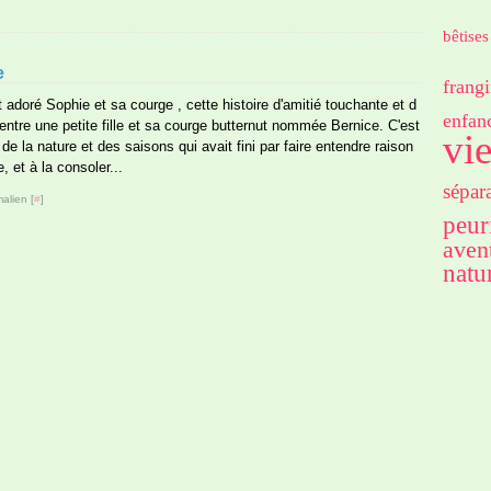
bêtises
e
frangi
 adoré Sophie et sa courge , cette histoire d'amitié touchante et d
enfan
entre une petite fille et sa courge butternut nommée Bernice. C'est
vi
 de la nature et des saisons qui avait fini par faire entendre raison
, et à la consoler...
sépar
alien [
#
]
peur
aven
natu