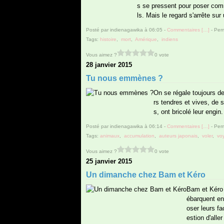
s se pressent pour poser com
ls. Mais le regard s'arrête sur 
Posté par indienagawika à 06:05 -
Commentaires [
…
]
- Perm
Tags:
histoire
,
mort
,
Amérique
,
indiens
Vous aimez ?
0 vote
28 janvier 2015
Tu nous emmènes ?
On se régale toujours d
rs tendres et vives, de s
s, ont bricolé leur engin
Posté par indienagawika à 06:14 -
Commentaires [
…
]
- Perm
Tags:
animaux
,
accumulation
,
auteurs japonais
,
voler
,
vo
Vous aimez ?
0 vote
25 janvier 2015
Un dimanche chez Bam et Kéro
Bam et Kéro 
ébarquent en
oser leurs fa
estion d'aller 