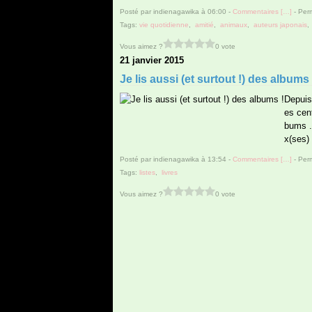
Posté par indienagawika à 06:00 -
Commentaires [
…
]
- Perm
Tags:
vie quotidienne
,
amitié
,
animaux
,
auteurs japonais
Vous aimez ?
0 vote
21 janvier 2015
Je lis aussi (et surtout !) des albums 
Depuis
es cen
bums .
x(ses)
Posté par indienagawika à 13:54 -
Commentaires [
…
]
- Perm
Tags:
listes
,
livres
Vous aimez ?
0 vote