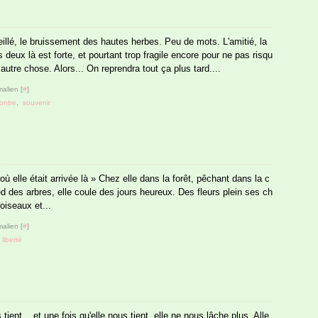
illé, le bruissement des hautes herbes. Peu de mots. L'amitié, la
s deux là est forte, et pourtant trop fragile encore pour ne pas risqu
autre chose. Alors... On reprendra tout ça plus tard....
alien [
#
]
ontre
,
souvenir
ù elle était arrivée là » Chez elle dans la forêt, pêchant dans la c
d des arbres, elle coule des jours heureux. Des fleurs plein ses ch
oiseaux et...
alien [
#
]
,
liberté
tient... et une fois qu'elle nous tient, elle ne nous lâche plus. Alle