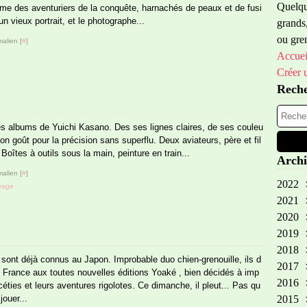
Quelque
me des aventuriers de la conquête, harnachés de peaux et de fusi
un vieux portrait, et le photographe...
grands,
ou gren
alien [
#
]
Accuei
Créer 
Rech
es albums de Yuichi Kasano. Des ses lignes claires, de ses couleu
on goût pour la précision sans superflu. Deux aviateurs, père et fil
. Boîtes à outils sous la main, peinture en train...
Archi
alien [
#
]
2022
yage
2021
Oct
2020
Sep
2019
Aoû
Oct
2018
Avr
Fév
No
sont déjà connus au Japon. Improbable duo chien-grenouille, ils d
2017
Aoû
No
 France aux toutes nouvelles éditions Yoaké , bien décidés à imp
2016
Avr
Oct
Dé
céties et leurs aventures rigolotes. Ce dimanche, il pleut... Pas qu
jouer...
2015
Mar
Aoû
No
Dé