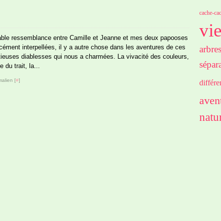
cache-ca
vi
niable ressemblance entre Camille et Jeanne et mes deux papooses
cément interpellées, il y a autre chose dans les aventures de ces
arbre
ieuses diablesses qui nous a charmées. La vivacité des couleurs,
sépar
e du trait, la...
alien [
#
]
différ
aven
natu