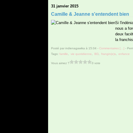
31 janvier 2015
Camille & Jeanne s'entendent bien
Si l'indé
nous a for
deux facét
la franchis
Posté par indienagawika à 15:04 -
Commentaires [
…
]
- Perm
Tags:
famille
,
vie quotidienne
,
BD
,
frangin(e)s
,
enfance
Vous aimez ?
0 vote