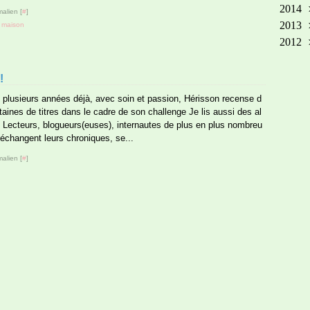
2014
Ma
Oct
No
Dé
alien [
#
]
2013
Avr
Sep
Oct
No
Dé
,
maison
2012
Mar
Aoû
Sep
Oct
No
Dé
Fév
Jui
Aoû
Sep
Oct
No
Dé
Jan
Ma
Jui
Aoû
Sep
Oct
Jan
!
Avr
Ma
Juil
Aoû
Sep
 plusieurs années déjà, avec soin et passion, Hérisson recense d
Fév
Avr
Jui
Juil
Aoû
taines de titres dans le cadre de son challenge Je lis aussi des al
Jan
Mar
Ma
Jui
Juil
 Lecteurs, blogueurs(euses), internautes de plus en plus nombreu
 échangent leurs chroniques, se...
Fév
Avr
Ma
Jui
Jan
Mar
Avr
Ma
alien [
#
]
Fév
Mar
Avr
Jan
Fév
Mar
Jan
Fév
Jan