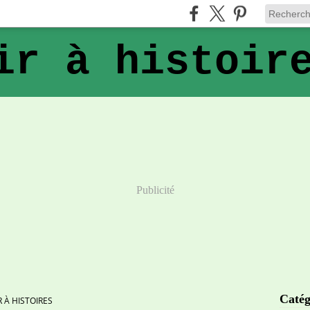
ir à histoir
Publicité
Catég
R À HISTOIRES