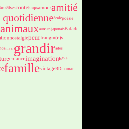
amitié
conte
amour
bêtises
loups
che
e quotidienne
poésie
école
animaux
s
Balade
auteurs japonais
peur
ation
frangin(e)s
nostalgie
grandir
ence
ados
hiver
imagination
ture
enfance
bébé
famille
re
vintage
BD
maman