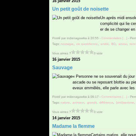
16 janvier 2015
Un petit goût de noisette
Un après midi ensole
complicité qui lie ce
er de se changer en 
Posté par indienagawika à 20:55 -
Commentaires [
…
]
- Perm
Tags:
nostalgie
,
vie quotidienne
,
amitié
,
BD
,
amour
,
renc
Vous aimez ?
0 vote
16 janvier 2015
Sauvage
« Personne ne se souvenait du jour o
ascade ou se reposant blottie au pie
eveux emmêlés, elle parle avec les 
Posté par indienagawika à 06:17 -
Commentaires [
…
]
- Perm
Tags:
nature
,
animaux
,
grandir
,
différence
,
(anti)sexisme
Vous aimez ?
0 vote
14 janvier 2015
Madame la flemme
Certains matins, elle nous 