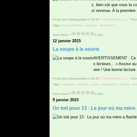
z, bien sûr que vous la c
st revenue. A la première 
Posté par indienagawika à 06:00 -
Commentaires [
…
]
- Perm
Tags:
vie quotidienne
,
monstre
,
sentiments
Vous aimez ?
0 vote
12 janvier 2015
La soupe à la souris
AVERTISSEMENT : Ce bill
s lecteurs... « Assise au 
oire ! Une bonne lecture 
Posté par indienagawika à 06:35 -
Commentaires [
…
]
- Perm
Tags:
nostalgie
,
animaux
,
peur
,
imagination
,
histoire
,
vin
Vous aimez ?
0 vote
9 janvier 2015
Un toit pour 13 : Le jour où ma mère 