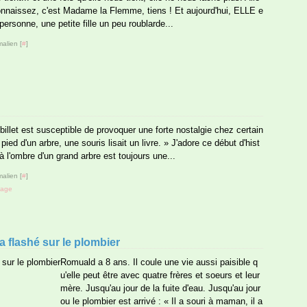
onnaissez, c'est Madame la Flemme, tiens ! Et aujourd'hui, ELLE e
personne, une petite fille un peu roublarde...
alien [
#
]
et est susceptible de provoquer une forte nostalgie chez certain
pied d'un arbre, une souris lisait un livre. » J'adore ce début d'hist
à l'ombre d'un grand arbre est toujours une...
alien [
#
]
tage
a flashé sur le plombier
Romuald a 8 ans. Il coule une vie aussi paisible q
u'elle peut être avec quatre frères et soeurs et leur
mère. Jusqu'au jour de la fuite d'eau. Jusqu'au jour
ou le plombier est arrivé : « Il a souri à maman, il a