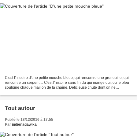
C'est l'histoire d'une petite mouche bleue, qui rencontre une grenouille, qui
rencontre un serpent… C'est l'histoire sans fin du qui mange qui, où le bleu
souligne chaque maillon de la chaîne. Délicieuse chute dont on ne
s'aperçoit qu'à la deuxième lecture...
Tout autour
Publié le 18/12/2016 à 17:55
Par
indienagawika