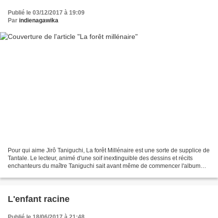
Publié le 03/12/2017 à 19:09
Par
indienagawika
Pour qui aime Jirô Taniguchi, La forêt Millénaire est une sorte de supplice de
Tantale. Le lecteur, animé d'une soif inextinguible des dessins et récits
enchanteurs du maître Taniguchi sait avant même de commencer l'album
que celui-ci ne l'assouvira pas....
L'enfant racine
Publié le 18/06/2017 à 21:48