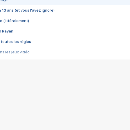
 a 13 ans (et vous l'avez ignoré)
e (littéralement)
im Rayan
 toutes les règles
s les jeux vidéo
us choquant de Rockstar ? - Le scandale BULLY
e plus moche de Steam
du RÊVE tourne au CAUCHEMAR
pendant 8 heures
it… à tort
umiliés par un jeu vidéo
ire - Final Fantasy 8