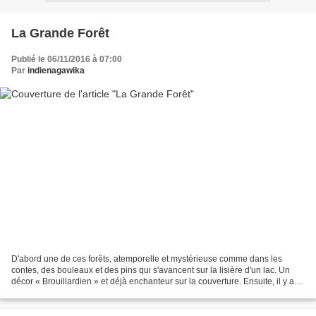
La Grande Forêt
Publié le 06/11/2016 à 07:00
Par
indienagawika
D'abord une de ces forêts, atemporelle et mystérieuse comme dans les
contes, des bouleaux et des pins qui s'avancent sur la lisière d'un lac. Un
décor « Brouillardien » et déjà enchanteur sur la couverture. Ensuite, il y a
les cartes et la topographie...