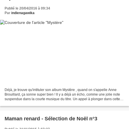
Publié le 20/04/2016 à 09:34
Par
indienagawika
Déjà, je trouve qu'intituler son album Mystère , quand on s'appelle Anne
Brouillard, ça sonne super bien ! Il y a déjà un écho, comme une jolie note
suspendue dans la courte musique du titre. Un appel à plonger dans cette
belle forêt de bouleaux qui s'étend...
Maman renard - Sélection de Noël n°3