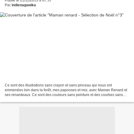
Publié le 21/11/2015 à 07:37
Par
indienagawika
Ce sont des illustrations sans crayon et sans pinceau qui nous ont
emmenées loin dans la forêt, mes papooses et moi, avec Maman Renard et
ses renardeaux. Ce sont des couleurs sans peinture et des courbes sans
trait qui nous ont émerveillées. Car la magie...