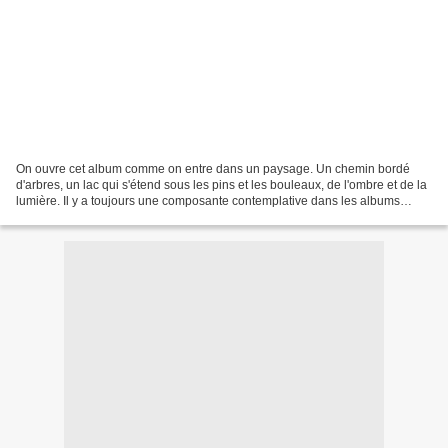
On ouvre cet album comme on entre dans un paysage. Un chemin bordé
d'arbres, un lac qui s'étend sous les pins et les bouleaux, de l'ombre et de la
lumière. Il y a toujours une composante contemplative dans les albums
d'Anne Brouillard, avant la dimension...