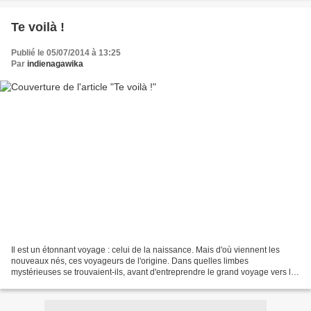
Te voilà !
Publié le 05/07/2014 à 13:25
Par
indienagawika
Il est un étonnant voyage : celui de la naissance. Mais d'où viennent les
nouveaux nés, ces voyageurs de l'origine. Dans quelles limbes
mystérieuses se trouvaient-ils, avant d'entreprendre le grand voyage vers le
jour, à la vie ? Anaïs Vaugelade part...