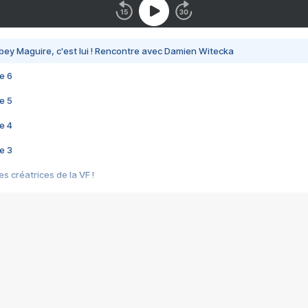
bey Maguire, c'est lui ! Rencontre avec Damien Witecka
e 6
e 5
e 4
e 3
s créatrices de la VF !
e 2
e 1
e Mektoub My Love arrive enfin ! Rencontre avec Shaïn Boumedine et Sal
i : après Toni en famille
elle réalise le bouleversant Dites lui que je l'aime