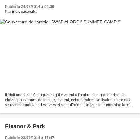
Publié le 24/07/2014 à 00:39
Par
indienagawika
Il était une fois, 10 blogueurs qui vivaient à l'ombre d'un grand arbre. Ils
étaient passionnés de lecture, lisaient, échangeaient, se lisaient entre eux,
se recommandaient des livres et s'en offraient. Un jour, leur marraine la fée
Pépita décida qu'il...
Eleanor & Park
Publié le 23/07/2014 à 17:47