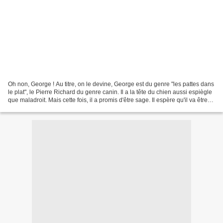
Oh non, George ! Au titre, on le devine, George est du genre "les pattes dans
le plat", le Pierre Richard du genre canin. Il a la tête du chien aussi espiègle
que maladroit. Mais cette fois, il a promis d'être sage. Il espère qu'il va être
sage. Oui mais...