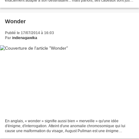
exactement adapté à son destinataire... mais parfois, ses cadeaux sont juste
parfaits ! En quelques...
Wonder
Publié le 17/07/2014 à 16:03
Par
indienagawika
En anglais, « wonder » signifie aussi bien « merveille » qu'une idée
d'énigme, d'interrogation. Atteint d'une anomalie chromosomique qui lui
cause une malformation du visage, August Pullman est une énigme
médicale. Une sorte de point d'interrogation scientifique....